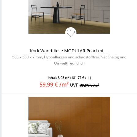
Kork Wandfliese MODULAR Pearl mit...
580 x 580 x 7 mm, Hypoallergen und schadstofffrei, Nachhaltig und
Umweltfreundlich
Inhalt
3.03 m²
(181,77 € / 1 )
59,99 € /m²
UVP
89,90 € /m²