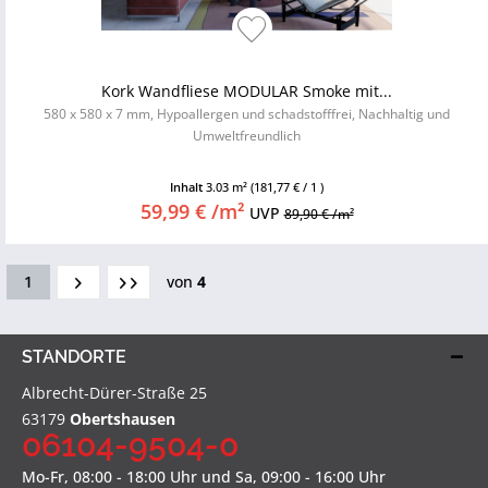
Kork Wandfliese MODULAR Smoke mit...
580 x 580 x 7 mm, Hypoallergen und schadstofffrei, Nachhaltig und
Umweltfreundlich
Inhalt
3.03 m²
(181,77 € / 1 )
59,99 € /m²
UVP
89,90 € /m²
1
von
4
STANDORTE
Albrecht-Dürer-Straße 25
63179
Obertshausen
06104-9504-0
Mo-Fr, 08:00 - 18:00 Uhr und Sa, 09:00 - 16:00 Uhr