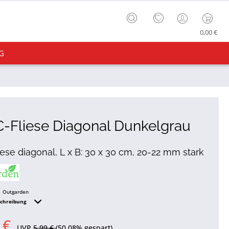
0,00 €
G
-Fliese Diagonal Dunkelgrau
liese diagonal, L x B: 30 x 30 cm, 20-22 mm stark
Outgarden
schreibung
 €
UVP
5,99 €
(50,08% gespart)