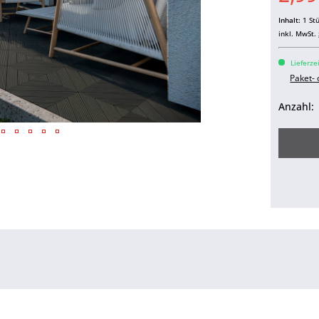
Inhalt:
1 St
inkl. MwSt.
Lieferze
Paket-
Anzahl: