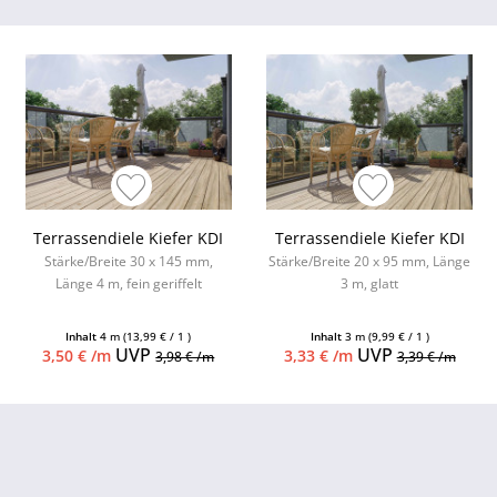
Terrassendiele Kiefer KDI
Terrassendiele Kiefer KDI
Stärke/Breite 30 x 145 mm,
Stärke/Breite 20 x 95 mm, Länge
Länge 4 m, fein geriffelt
3 m, glatt
Inhalt
4 m
(13,99 € / 1 )
Inhalt
3 m
(9,99 € / 1 )
UVP
UVP
3,50 € /m
3,33 € /m
3,98 € /m
3,39 € /m