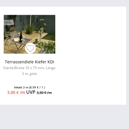
Terrassendiele Kiefer KDI
Stärke/Breite 35 x 75 mm, Länge
3 m, glatt
Inhalt
3 m
(8,99 € / 1 )
UVP
3,00 € /m
3,30 € /m