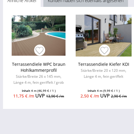
Ähnliche Artikel
Kunden haben sich ebenfalls angesehen
Terrassendiele WPC braun
Terrassendiele Kiefer KDI
Hohlkammerprofil
Stärke/Breite 20 x 120 mm,
Stärke/Breite 26 x 145 mm,
Länge 4 m, fein geriffelt
Länge 4 m, fein geriffelt / grob
geriffelt
Inhalt
4 m
(46,99 € / 1 )
Inhalt
4 m
(9,99 € / 1 )
UVP
UVP
11,75 € /m
2,50 € /m
13,90 € /m
2,90 € /m