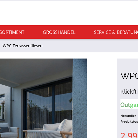
 SORTIMENT
GROSSHANDEL
SERVICE & BERATUN
WPC-Terrassenfliesen
WPC
Klickf
Hersteller
Produktbe
2,99