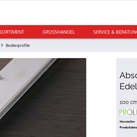
 SORTIMENT
GROSSHANDEL
SERVICE & BERATUN
Bodenprofile
Absc
Edel
100 cm
Hersteller
Produktbe