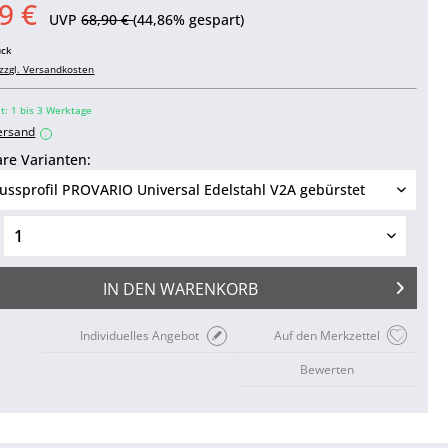
9 €
UVP
68,90 €
(44,86% gespart)
ück
zzgl. Versandkosten
it: 1 bis 3 Werktage
ersand
i
re Varianten:
IN DEN
WARENKORB
Individuelles Angebot
Auf den Merkzettel
Bewerten