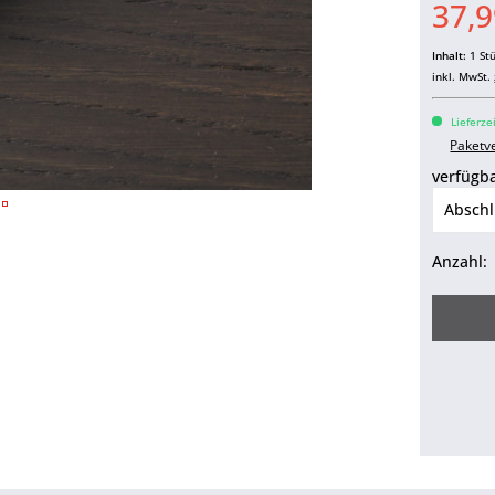
37,9
Inhalt:
1 St
inkl. MwSt.
Lieferze
Paketv
verfügba
Anzahl: