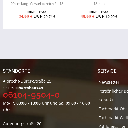
90 cm lang, Verstellbereich 2 - 18
18 mm
mm
Inhalt
1 Stück
Inhalt
1 Stück
UVP
UVP
24,99 €
49,99 €
29,74 €
60,90 €
STANDORTE
SERVICE
Albrecht-Dürer-Straße 25
Newsletter
63179
Obertshausen
Persönlicher B
06104-9504-0
Kontakt
Mo-Fr, 08:00 - 18:00 Uhr und Sa, 09:00 - 16:00
Fachmarkt Obe
Uhr
Fachmarkt Weit
Gutenbergstraße 20
Zahlungsarten