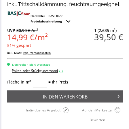
inkl. Trittschalldämmung, feuchtraumgeeignet
Hersteller
BASICfloor
Produktbeschreibung
UVP
30,90 € /m²
1 (2,635 m²)
39,50 €
14,99 €/m²
51% gespart
inkl. MwSt.
zzgl. Versandkosten
Lieferzeit: 4 bis 6 Werktage
Paket- oder Stückgutversand
i
Fläche in m²
= Ihr Preis
IN DEN
WARENKORB
Individuelles Angebot
Auf den Merkzettel
Bewerten