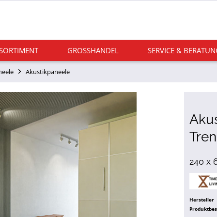
 SORTIMENT
GROSSHANDEL
SERVICE & BERATUN
neele
Akustikpaneele
Aku
Tren
240 x 
Hersteller
Produktbe