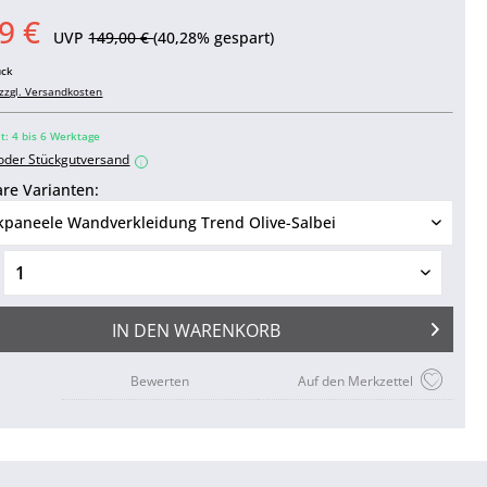
9 €
UVP
149,00 €
(40,28% gespart)
ück
zzgl. Versandkosten
it: 4 bis 6 Werktage
 oder Stückgutversand
i
re Varianten:
IN DEN
WARENKORB
Bewerten
Auf den Merkzettel