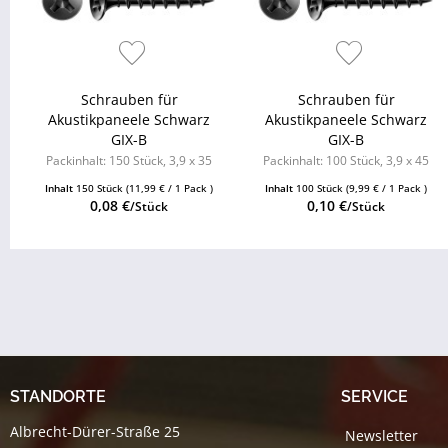
Schrauben für
Schrauben für
Akustikpaneele Schwarz
Akustikpaneele Schwarz
GIX-B
GIX-B
Packinhalt: 150 Stück, 3,9 x 35
Packinhalt: 100 Stück, 3,9 x 45
mm, phosphatiert, Grobgewinde,
mm, phosphatiert, Grobgewinde,
Inhalt
150 Stück
(11,99 € / 1 Pack )
Inhalt
100 Stück
(9,99 € / 1 Pack )
H2, Nadelspitze
H2, Nadelspitze
0,08 €
0,10 €
/Stück
/Stück
STANDORTE
SERVICE
Albrecht-Dürer-Straße 25
Newsletter