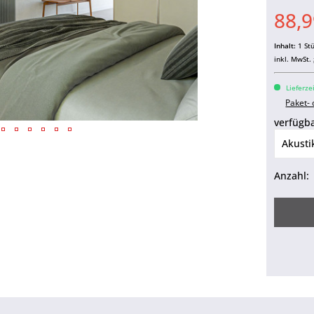
88,9
Inhalt:
1 St
inkl. MwSt.
Lieferze
Paket-
verfügba
Anzahl: