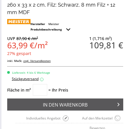
260 x 33 x 2 cm, Filz: Schwarz, 8 mm Filz + 12
mm MDF
Hersteller
Meister
Produktbeschreibung
UVP
87,90 € /m²
1 (1,716 m²)
109,81 €
63,99 €/m²
27% gespart
inkl. MwSt.
zzgl. Versandkosten
Lieferzeit: 4 bis 6 Werktage
Stückgutversand
i
Fläche in m²
= Ihr Preis
IN DEN
WARENKORB
Individuelles Angebot
Auf den Merkzettel
Bewerten