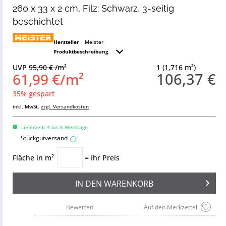
260 x 33 x 2 cm, Filz: Schwarz, 3-seitig
beschichtet
Hersteller
Meister
Produktbeschreibung
UVP
95,90 € /m²
1 (1,716 m²)
106,37 €
61,99 €/m²
35% gespart
inkl. MwSt.
zzgl. Versandkosten
Lieferzeit: 4 bis 6 Werktage
Stückgutversand
i
Fläche in m²
= Ihr Preis
IN DEN
WARENKORB
Bewerten
Auf den Merkzettel