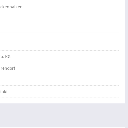
eckenbalken
o. KG
arendorf
takt