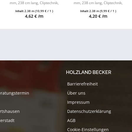
mm, 238 cm lang, Cliptechnik,
mm, 238 cm lang, Cliptechnik,
Leistenclips als Zubehör
Leistenclips als Zubehör
Inhalt
2.38 m
(10,99 € / 1 )
Inhalt
2.38 m
(9,99 € / 1 )
erhältlich
erhältlich
4,62 € /m
4,20 € /m
HOLZLAND BECKER
Barrierefreiheit
eratungstermin
Über uns
Impressum
rtshausen
Datenschutzerklärung
erstadt
AGB
Cookie-Einstellungen