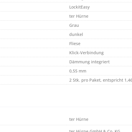
LockitEasy
ter Hürne
Grau
dunkel
Fliese
Klick-Verbindung
Dämmung integriert
0,55 mm
2 Stk. pro Paket, entspricht 1,4
ter Hürne
ter Hürne GmbH & Co. KG