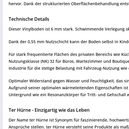
hervor. Dank der strukturierten Oberflächenbehandlung entst
Technische Details
Dieser Vinylboden ist 6 mm stark. Schwimmende Verlegung oh
Dank der 0,55 mm Nutzschicht kann der Boden selbst in Kin
Für stark frequentierte Flächen des privaten Bereichs wie Kü
Nutzungsklasse (NK) 32 für Büros, Wartezimmer und Boutiquen 
Industrie für die stetige Belastung mit Fahrzeug-Nutzung wie 
Optimaler Widerstand gegen Wasser und Feuchtigkeit, das si
Aufgrund seiner optimalen wärmeleitenden Eigenschaften is
Untergrund wie ein Resonanzkörper für Tritt- und Gehschall wi
Ter Hürne - Einzigartig wie das Leben
Der Name ter Hürne ist Synonym für faszinierende, hochwert
Ansprüche stellen. ter Hürne versteht seine Produkte als ma