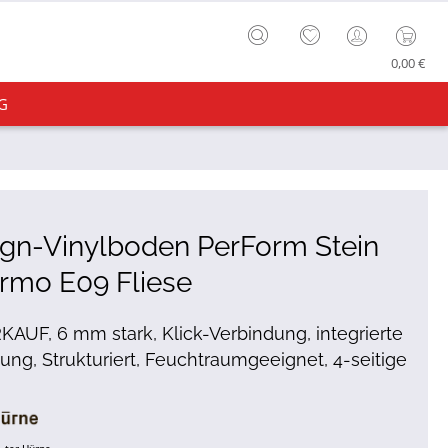
0,00 €
G
gn-Vinylboden PerForm Stein
rmo E09 Fliese
AUF, 6 mm stark, Klick-Verbindung, integrierte
g, Strukturiert, Feuchtraumgeeignet, 4-seitige
ter Hürne