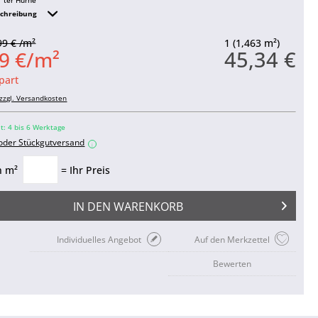
schreibung
99 € /m²
1 (1,463 m²)
45,34 €
9 €/m²
part
zzgl. Versandkosten
it: 4 bis 6 Werktage
 oder Stückgutversand
i
n m²
= Ihr Preis
IN DEN
WARENKORB
Individuelles Angebot
Auf den Merkzettel
Bewerten