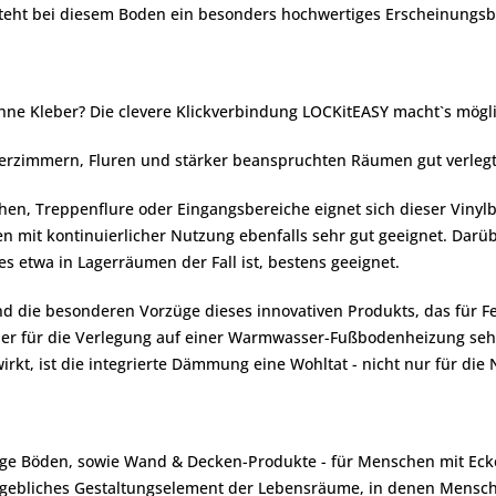
eht bei diesem Boden ein besonders hochwertiges Erscheinungsbild
ne Kleber? Die clevere Klickverbindung LOCKitEASY macht`s mögli
derzimmern, Fluren und stärker beanspruchten Räumen gut verleg
chen, Treppenflure oder Eingangsbereiche eignet sich dieser Vinyl
mit kontinuierlicher Nutzung ebenfalls sehr gut geeignet. Darübe
es etwa in Lagerräumen der Fall ist, bestens geeignet.
nd die besonderen Vorzüge dieses innovativen Produkts, das für 
t er für die Verlegung auf einer Warmwasser-Fußbodenheizung se
rkt, ist die integrierte Dämmung eine Wohltat - nicht nur für die
ige Böden, sowie Wand & Decken-Produkte - für Menschen mit Ecke
ßgebliches Gestaltungselement der Lebensräume, in denen Menschen 