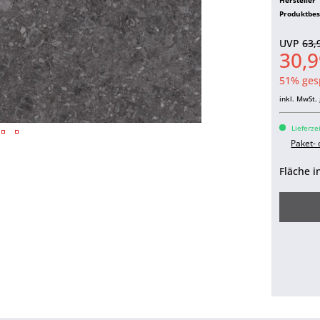
Produktbe
UVP
63,
30,9
51% ges
inkl. MwSt.
Lieferze
Paket-
Fläche i