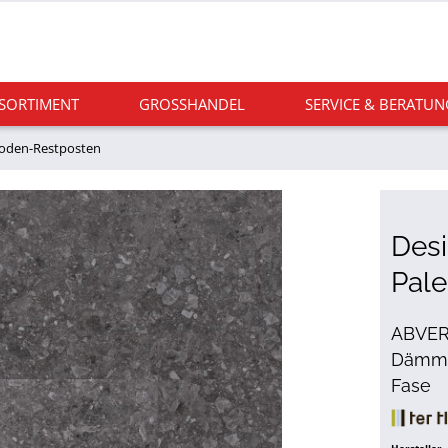
 SORTIMENT
GROSSHANDEL
SERVICE & BERATUN
boden-Restposten
Desi
Pale
ABVERK
Dämmun
Fase
Hersteller