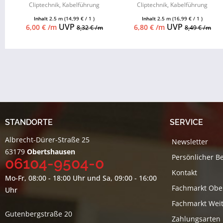
Cliptechnik, Kabelführung
Cliptechnik, Kabelführung
möglich, Leistenclips als
möglich, Leistenclips als
Inhalt
2.5 m
(14,99 € / 1 )
Inhalt
2.5 m
(16,99 € / 1 )
Zubehör...
Zubehör...
UVP
UVP
6,00 € /m
6,80 € /m
8,32 € /m
8,49 € /m
STANDORTE
SERVICE
Albrecht-Dürer-Straße 25
Newsletter
63179
Obertshausen
Persönlicher B
06104-9504-0
Kontakt
Mo-Fr, 08:00 - 18:00 Uhr und Sa, 09:00 - 16:00
Fachmarkt Obe
Uhr
Fachmarkt Weit
Gutenbergstraße 20
Zahlungsarten