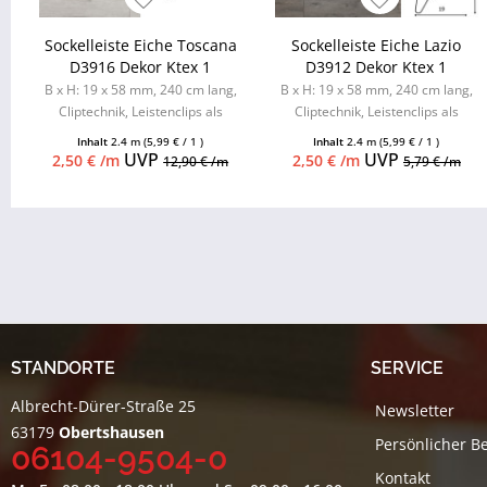
Sockelleiste Eiche Toscana
Sockelleiste Eiche Lazio
D3916 Dekor Ktex 1
D3912 Dekor Ktex 1
B x H: 19 x 58 mm, 240 cm lang,
B x H: 19 x 58 mm, 240 cm lang,
Cliptechnik, Leistenclips als
Cliptechnik, Leistenclips als
Zubehör erhältlich
Zubehör erhältlich
Inhalt
2.4 m
(5,99 € / 1 )
Inhalt
2.4 m
(5,99 € / 1 )
UVP
UVP
2,50 € /m
2,50 € /m
12,90 € /m
5,79 € /m
STANDORTE
SERVICE
Albrecht-Dürer-Straße 25
Newsletter
63179
Obertshausen
Persönlicher B
06104-9504-0
Kontakt