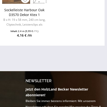
Sockelleiste Harbour Oak
D3570 Dekor Ktex 1
B x H: 19 x 58 mm, 240 cm lang,
Cliptechnik, Leistenclips als
Zubehör erhältlich
Inhalt
2.4 m
(9,99 € / 1 )
4,16 € /m
NEWSLETTER
Jetzt den HolzLand Becker Newsletter
abonnieren!
Bleiben Sie immer bestens informiert: Mit unserem
Newsletter erhalten Sie regelmäßig praxisnahe Tipps &