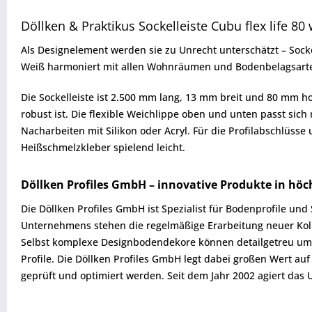
Döllken & Praktikus Sockelleiste Cubu flex life 80
Als Designelement werden sie zu Unrecht unterschätzt – Sock
Weiß harmoniert mit allen Wohnräumen und Bodenbelagsart
Die Sockelleiste ist 2.500 mm lang, 13 mm breit und 80 mm h
robust ist. Die flexible Weichlippe oben und unten passt s
Nacharbeiten mit Silikon oder Acryl. Für die Profilabschlüss
Heißschmelzkleber spielend leicht.
Döllken Profiles GmbH – innovative Produkte in höc
Die Döllken Profiles GmbH ist Spezialist für Bodenprofile un
Unternehmens stehen die regelmäßige Erarbeitung neuer Koll
Selbst komplexe Designbodendekore können detailgetreu umg
Profile. Die Döllken Profiles GmbH legt dabei großen Wert au
geprüft und optimiert werden. Seit dem Jahr 2002 agiert da