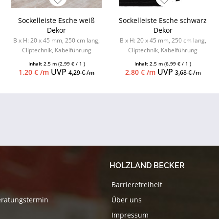
Sockelleiste Esche weiß
Sockelleiste Esche schwarz
Dekor
Dekor
B x H: 20 x 45 mm, 250 cm lang,
B x H: 20 x 45 mm, 250 cm lang,
Cliptechnik, Kabelführung
Cliptechnik, Kabelführung
möglich, Leistenclips als
möglich, Leistenclips als
Inhalt
2.5 m
(2,99 € / 1 )
Inhalt
2.5 m
(6,99 € / 1 )
Zubehör...
Zubehör...
UVP
UVP
1,20 € /m
2,80 € /m
4,29 € /m
3,68 € /m
HOLZLAND BECKER
Barrierefreiheit
eratungstermin
Über uns
Impressum