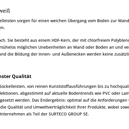
 weiß
elleisten sorgen für einen weichen Übergang vom Boden zur Wand 
en.
och. Sie besteht aus einem HDF-Kern, der mit chlorfreiem Polybl
ich mühelos möglichen Unebenheiten an Wand oder Boden an und ve
e und die Bildung der Innen- und Außenecken werden keine zusätzli
hster Qualität
d Sockelleisten, von reinen Kunststoffausführungen bis zu hochqual
ektionen, abgestimmt auf aktuelle Bodentrends wie PVC oder Lami
esetzt werden. Das Endergebnis: optimal auf die Anforderungen v
f die Qualität und Umweltverträglichkeit ihrer Produkte, wobei so
s Unternehmen als Teil der SURTECO GROUP SE.