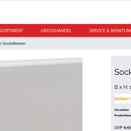
 SORTIMENT
GROSSHANDEL
SERVICE & BERATUN
r-Sockelleisten
Sock
B x H:
Hersteller
Produktbe
UVP
6,6