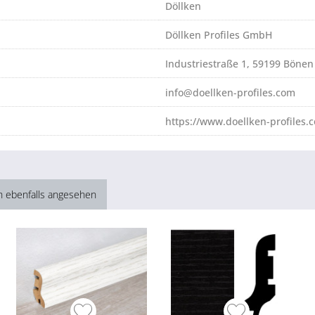
Döllken
Döllken Profiles GmbH
Industriestraße 1, 59199 Bönen
info@doellken-profiles.com
https://www.doellken-profiles.
h ebenfalls angesehen