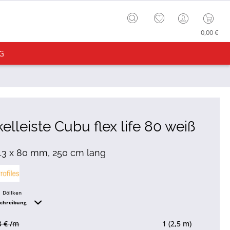
0,00 €
G
elleiste Cubu flex life 80 weiß
 13 x 80 mm, 250 cm lang
Döllken
schreibung
3 € /m
1 (2,5 m)