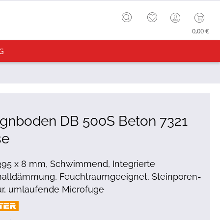
0,00 €
G
ignboden DB 500S Beton 7321
se
395 x 8 mm, Schwimmend, Integrierte
challdämmung, Feuchtraumgeeignet, Steinporen-
ur, umlaufende Microfuge