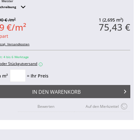
Meister
schreibung
90 € /m²
1 (2,695 m²)
75,43 €
9 €/m²
part
zzgl. Versandkosten
it: 4 bis 6 Werktage
 oder Stückgutversand
i
n m²
= Ihr Preis
IN DEN
WARENKORB
Bewerten
Auf den Merkzettel