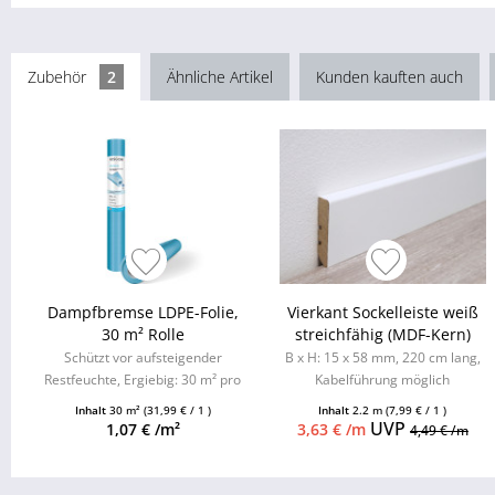
Zubehör
2
Ähnliche Artikel
Kunden kauften auch
Dampfbremse LDPE-Folie,
Vierkant Sockelleiste weiß
30 m² Rolle
streichfähig (MDF-Kern)
Schützt vor aufsteigender
B x H: 15 x 58 mm, 220 cm lang,
Restfeuchte, Ergiebig: 30 m² pro
Kabelführung möglich
Rolle, nur 0,90 €/m², Einfach...
Inhalt
30 m²
(31,99 € / 1 )
Inhalt
2.2 m
(7,99 € / 1 )
UVP
1,07 € /m²
3,63 € /m
4,49 € /m