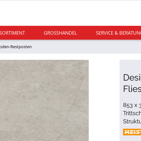
 SORTIMENT
GROSSHANDEL
SERVICE & BERATUN
boden-Restposten
Des
Flie
853 x 
Tritts
Strukt