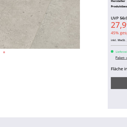
Hersteller
Produktbe
UVP
50,
27,9
45% ges
inkl. MwSt.
Lieferze
Paket-
Fläche i