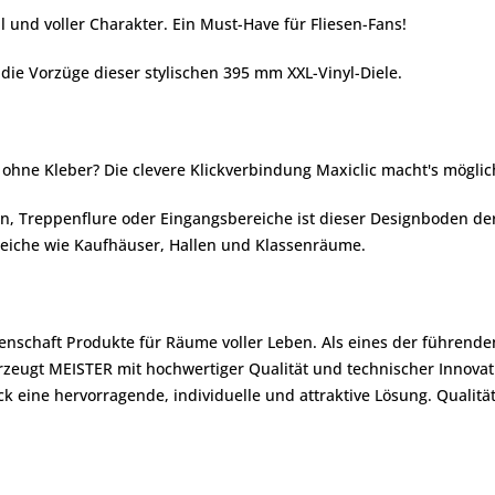
l und voller Charakter. Ein Must-Have für Fliesen-Fans!
 die Vorzüge dieser stylischen 395 mm XXL-Vinyl-Diele.
hne Kleber? Die clevere Klickverbindung Maxiclic macht's möglic
, Treppenflure oder Eingangsbereiche ist dieser Designboden der
Bereiche wie Kaufhäuser, Hallen und Klassenräume.
denschaft Produkte für Räume voller Leben. Als eines der führend
zeugt MEISTER mit hochwertiger Qualität und technischer Innova
 eine hervorragende, individuelle und attraktive Lösung. Qualit