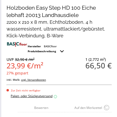
Holzboden Easy Step HD 100 Eiche
lebhaft 20013 Landhausdiele
2200 x 210 x 8 mm, Echtholzboden, 4 h
wasserresistent, ultramattlackiert/gebürstet,
Klick-Verbindung, B-Ware
Hersteller
BASICfloor
Produktbeschreibung
UVP
32,90 € /m²
1 (2,772 m²)
66,50 €
23,99 €/m²
27% gespart
inkl. MwSt.
zzgl. Versandkosten
Zur Zeit nicht verfügbar
Paket- oder Stückgutversand
i
Bewerten
Auf den Merkzettel