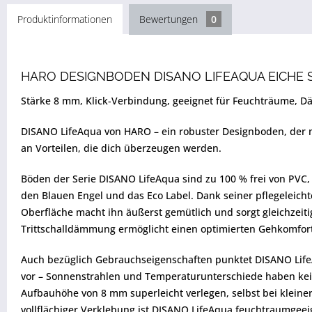
Produktinformationen
Bewertungen
0
HARO DESIGNBODEN DISANO LIFEAQUA EICHE 
Stärke 8 mm, Klick-Verbindung, geeignet für Feuchträume, D
DISANO LifeAqua von HARO – ein robuster Designboden, der ni
an Vorteilen, die dich überzeugen werden.
Böden der Serie DISANO LifeAqua sind zu 100 % frei von PVC
den Blauen Engel und das Eco Label. Dank seiner pflegeleich
Oberfläche macht ihn äußerst gemütlich und sorgt gleichzeitig
Trittschalldämmung ermöglicht einen optimierten Gehkomfort
Auch bezüglich Gebrauchseigenschaften punktet DISANO Life
vor – Sonnenstrahlen und Temperaturunterschiede haben kei
Aufbauhöhe von 8 mm superleicht verlegen, selbst bei kleine
vollflächiger Verklebung ist DISANO LifeAqua feuchtraumgeei