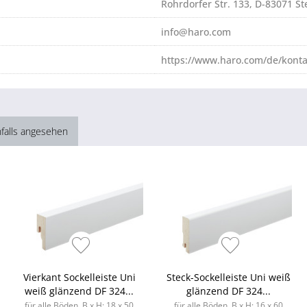
Rohrdorfer Str. 133, D-83071 S
info@haro.com
https://www.haro.com/de/konta
falls angesehen
Vierkant Sockelleiste Uni
Steck-Sockelleiste Uni weiß
weiß glänzend DF 324...
glänzend DF 324...
für alle Böden, B x H: 18 x 50
für alle Böden, B x H: 16 x 60