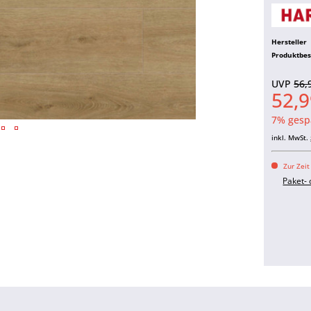
Hersteller
Produktbe
UVP
56,
52,9
7% gesp
inkl. MwSt.
Zur Zeit
Paket-