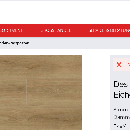
 SORTIMENT
GROSSHANDEL
SERVICE & BERATUN
boden-Restposten
D
Des
Eich
8 mm s
Dämmun
Fuge