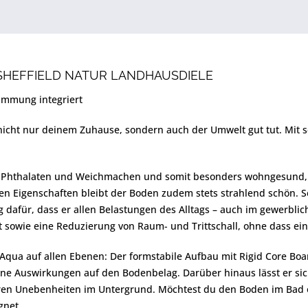
SHEFFIELD NATUR LANDHAUSDIELE
ämmung integriert
cht nur deinem Zuhause, sondern auch der Umwelt gut tut. Mit se
, Phthalaten und Weichmachen und somit besonders wohngesund, na
ten Eigenschaften bleibt der Boden zudem stets strahlend schön.
 dafür, dass er allen Belastungen des Alltags – auch im gewerblic
 sowie eine Reduzierung von Raum- und Trittschall, ohne dass ei
Aqua auf allen Ebenen: Der formstabile Aufbau mit Rigid Core B
ne Auswirkungen auf den Bodenbelag. Darüber hinaus lässt er si
ren Unebenheiten im Untergrund. Möchtest du den Boden im Bad ode
gnet.