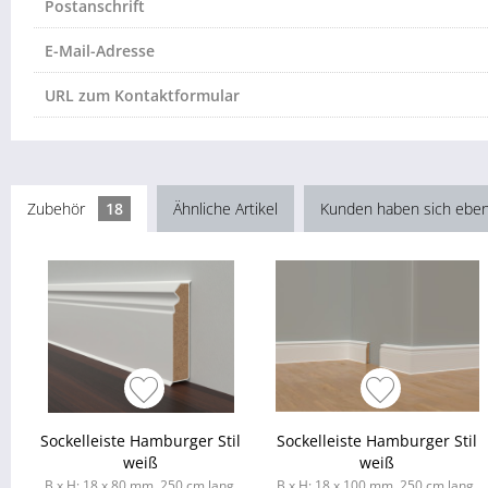
Postanschrift
E-Mail-Adresse
URL zum Kontaktformular
Zubehör
18
Ähnliche Artikel
Kunden haben sich eben
Sockelleiste Hamburger Stil
Sockelleiste Hamburger Stil
weiß
weiß
B x H: 18 x 80 mm, 250 cm lang,
B x H: 18 x 100 mm, 250 cm lang,