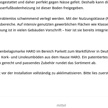
 ausgestattet und daher perfekt gegen Nässe gefeit. Deshalb kann
sserfußbodenheizung ist dieser Boden freigegeben.
roblemlos schwimmend verlegt werden. Mit der Nutzungsklasse (NK
gsbereiche. Auf intensiv genutzten gewerblichen Flächen wie Kla
 ist in vielen Gebäuden Vorschrift – hier ist sie bereits integrie
denbelagsmarke HARO im Bereich Parkett zum Marktführer in Deuts
er-, Kork- und Linoleumböden aus dem Hause HARO. Ein patentiert
ch gerecht und passendes Zubehör rundet das Sortiment ab.
r der Installation vollständig zu akklimatisieren. Bitte lies zuers
mittel