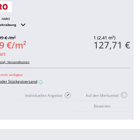
HARO
schreibung
99 € /m²
1 (2,41 m²)
127,71 €
9 €/m²
art
zzgl. Versandkosten
 nicht verfügbar
 oder Stückgutversand
i
Individuelles Angebot
Auf den Merkzettel
Bewerten