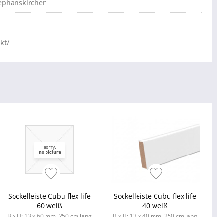
tephanskirchen
kt/
Sockelleiste Cubu flex life
Sockelleiste Cubu flex life
60 weiß
40 weiß
B x H: 13 x 60 mm, 250 cm lang
B x H: 13 x 40 mm, 250 cm lang