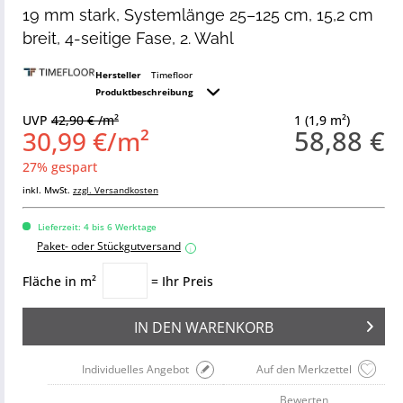
19 mm stark, Systemlänge 25–125 cm, 15,2 cm
breit, 4-seitige Fase, 2. Wahl
Hersteller
Timefloor
Produktbeschreibung
UVP
42,90 € /m²
1 (1,9 m²)
58,88 €
30,99 €/m²
27% gespart
inkl. MwSt.
zzgl. Versandkosten
Lieferzeit: 4 bis 6 Werktage
Paket- oder Stückgutversand
i
Fläche in m²
= Ihr Preis
IN DEN
WARENKORB
Individuelles Angebot
Auf den Merkzettel
Bewerten