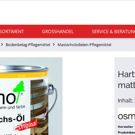
 SORTIMENT
GROSSHANDEL
SERVICE & BERATUN
Bodenbelag-Pflegemittel
Massivholzdielen-Pflegemittel
Hart
mat
Inhalt:
Hersteller
Produktbe