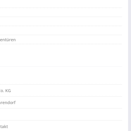
nentüren
o. KG
arendorf
takt