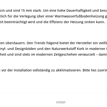
 cm und sind 15 mm stark. Um eine hohe Dauerhaftigkeit und besond
zlich für die Verlegung über einer Warmwasserfußbodenheizung ge
t beeinträchtigt wird und die Effizienz der Heizung sinken kann.
iten überdauern. Den Trends folgend bietet der Hersteller ein viel
yl- und Designböden und den Naturwerkstoff Kork in moderner Hol
eit und sind stets im modernen Zeitgeschehen verwurzelt – damit 
r der Installation vollständig zu akklimatisieren. Bitte lies zuers
mittel