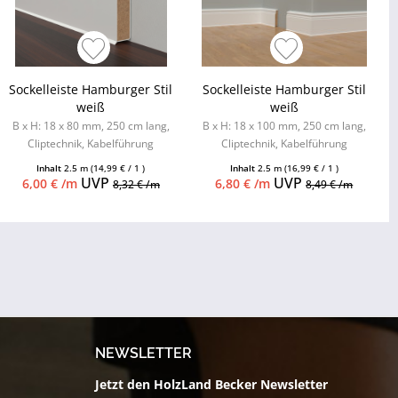
Sockelleiste Hamburger Stil
Sockelleiste Hamburger Stil
weiß
weiß
B x H: 18 x 80 mm, 250 cm lang,
B x H: 18 x 100 mm, 250 cm lang,
Cliptechnik, Kabelführung
Cliptechnik, Kabelführung
möglich, Leistenclips als
möglich, Leistenclips als
Inhalt
2.5 m
(14,99 € / 1 )
Inhalt
2.5 m
(16,99 € / 1 )
Zubehör...
Zubehör...
UVP
UVP
6,00 € /m
6,80 € /m
8,32 € /m
8,49 € /m
NEWSLETTER
Jetzt den HolzLand Becker Newsletter