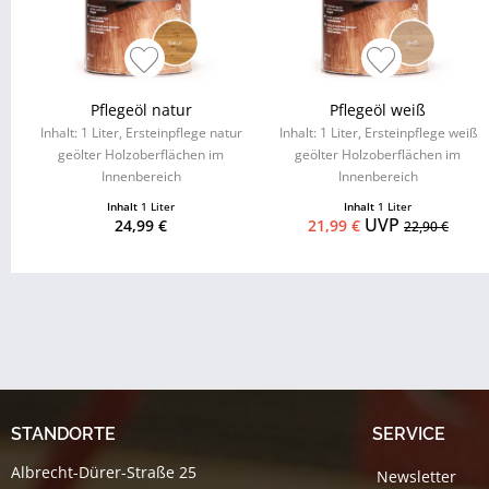
Pflegeöl natur
Pflegeöl weiß
Inhalt: 1 Liter, Ersteinpflege natur
Inhalt: 1 Liter, Ersteinpflege weiß
geölter Holzoberflächen im
geölter Holzoberflächen im
Innenbereich
Innenbereich
Inhalt
1 Liter
Inhalt
1 Liter
UVP
24,99 €
21,99 €
22,90 €
STANDORTE
SERVICE
Albrecht-Dürer-Straße 25
Newsletter