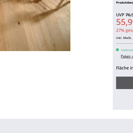
Produktbe
UVP
76,
55,9
27% ges
inkl. MwSt.
Lieferze
Paket-
Fläche i