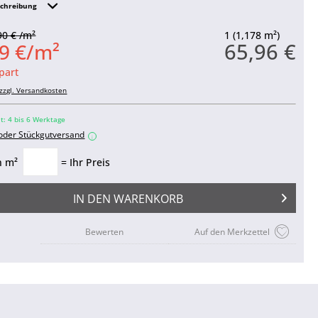
schreibung
90 € /m²
1 (1,178 m²)
65,96 €
9 €/m²
part
zzgl. Versandkosten
it: 4 bis 6 Werktage
 oder Stückgutversand
i
n m²
= Ihr Preis
IN DEN
WARENKORB
Bewerten
Auf den Merkzettel