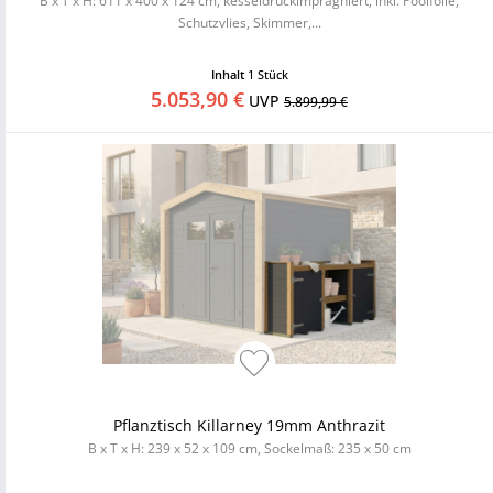
B x T x H: 611 x 400 x 124 cm, kesseldruckimprägniert, inkl. Poolfolie,
Schutzvlies, Skimmer,...
Inhalt
1 Stück
5.053,90 €
UVP
5.899,99 €
Pflanztisch Killarney 19mm Anthrazit
B x T x H: 239 x 52 x 109 cm, Sockelmaß: 235 x 50 cm