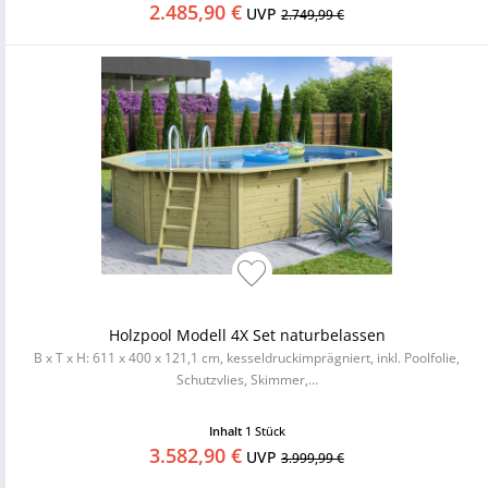
2.485,90 €
UVP
2.749,99 €
Holzpool Modell 4X Set naturbelassen
B x T x H: 611 x 400 x 121,1 cm, kesseldruckimprägniert, inkl. Poolfolie,
Schutzvlies, Skimmer,...
Inhalt
1 Stück
3.582,90 €
UVP
3.999,99 €