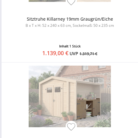
Sitztruhe Killarney 19mm Graugrün/Eiche
B x T x H: 52 x 240 x 63 cm, Sockelmaß: 50 x 235 cm
Inhalt
1 Stück
1.139,00 €
UVP
1.319,71 €