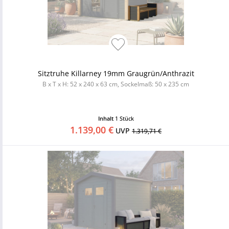
Sitztruhe Killarney 19mm Graugrün/Anthrazit
B x T x H: 52 x 240 x 63 cm, Sockelmaß: 50 x 235 cm
Inhalt
1 Stück
1.139,00 €
UVP
1.319,71 €