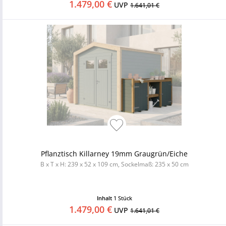
1.479,00 €
UVP
1.641,01 €
Pflanztisch Killarney 19mm Graugrün/Eiche
B x T x H: 239 x 52 x 109 cm, Sockelmaß: 235 x 50 cm
Inhalt
1 Stück
1.479,00 €
UVP
1.641,01 €