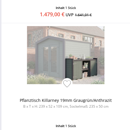
Inhalt
1 Stück
1.479,00 €
UVP
1.641,01 €
Pflanztisch Killarney 19mm Graugrün/Anthrazit
B x T x H: 239 x 52 x 109 cm, Sockelmaß: 235 x 50 cm
Inhalt
1 Stück