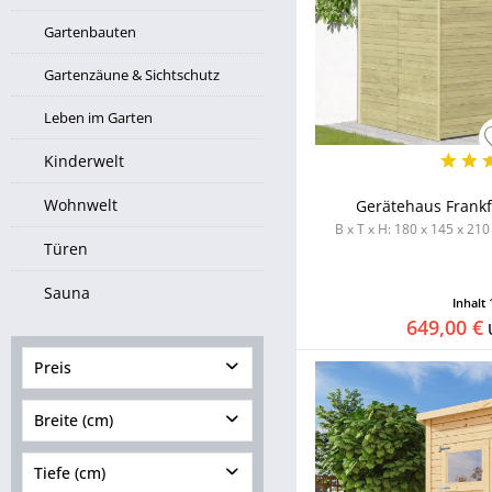
Gartenbauten
Gartenzäune & Sichtschutz
Leben im Garten
Kinderwelt
Wohnwelt
Gerätehaus Frankfu
B x T x H: 180 x 145 x 210
Türen
Sauna
Inhalt
649,00 €
Preis
Breite (cm)
von
46,99 €
bis
19990,82
€
Tiefe (cm)
von
123,00
bis
898,00