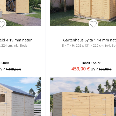
eld 4 19 mm natur
Gartenhaus Sylta 1 14 mm nat
x 224 cm, inkl. Boden
B x T x H: 202 x 131 x 225 cm, inkl. B
1 Stück
Inhalt
1 Stück
459,00 €
VP
UVP
1.199,00 €
699,00 €