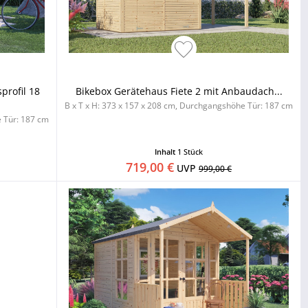
profil 18
Bikebox Gerätehaus Fiete 2 mit Anbaudach...
B x T x H: 373 x 157 x 208 cm, Durchgangshöhe Tür: 187 cm
e Tür: 187 cm
Inhalt
1 Stück
719,00 €
UVP
999,00 €