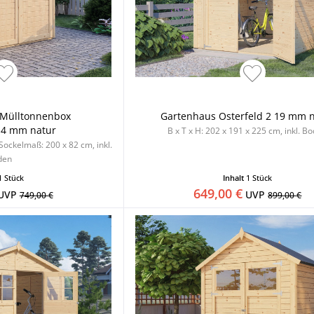
 Mülltonnenbox
Gartenhaus Osterfeld 2 19 mm 
14 mm natur
B x T x H: 202 x 191 x 225 cm, inkl. B
 Sockelmaß: 200 x 82 cm, inkl.
den
1 Stück
Inhalt
1 Stück
649,00 €
UVP
UVP
749,00 €
899,00 €