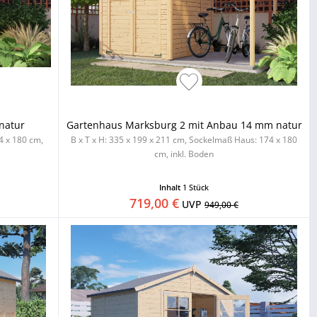
natur
Gartenhaus Marksburg 2 mit Anbau 14 mm natur
4 x 180 cm,
B x T x H: 335 x 199 x 211 cm, Sockelmaß Haus: 174 x 180
cm, inkl. Boden
Inhalt
1 Stück
719,00 €
UVP
949,00 €