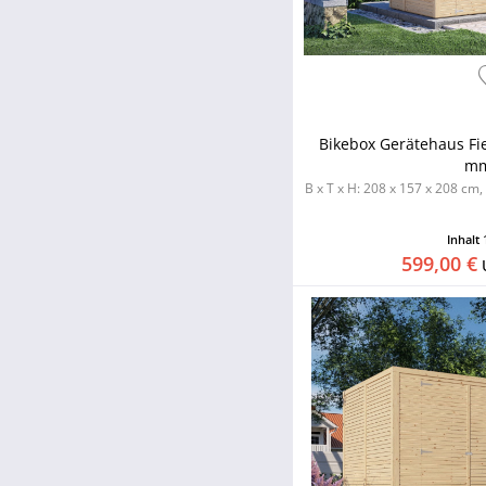
Bikebox Gerätehaus Fi
mm
B x T x H: 208 x 157 x 208 c
Inhalt
599,00 €