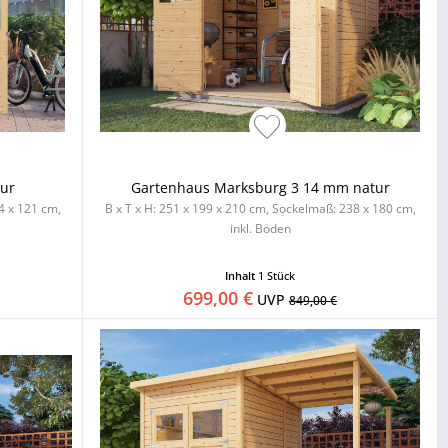
ur
Gartenhaus Marksburg 3 14 mm natur
4 x 121 cm,
B x T x H: 251 x 199 x 210 cm, Sockelmaß: 238 x 180 cm,
inkl. Boden
Inhalt
1 Stück
699,00 €
UVP
849,00 €