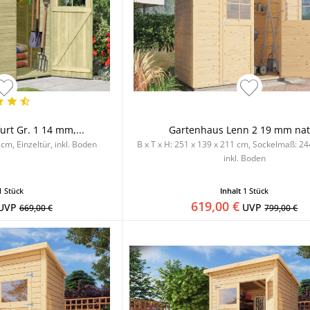
rt Gr. 1 14 mm,...
Gartenhaus Lenn 2 19 mm nat
 cm, Einzeltür, inkl. Boden
B x T x H: 251 x 139 x 211 cm, Sockelmaß: 24
inkl. Boden
1 Stück
Inhalt
1 Stück
619,00 €
UVP
UVP
669,00 €
799,00 €