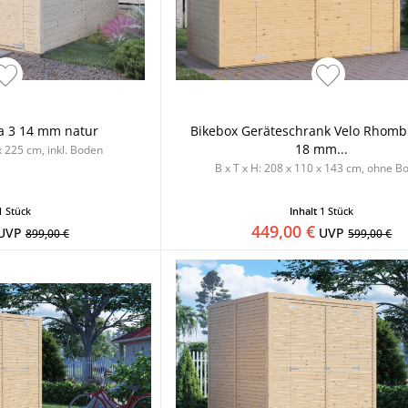
a 3 14 mm natur
Bikebox Geräteschrank Velo Rhombu
18 mm...
x 225 cm, inkl. Boden
B x T x H: 208 x 110 x 143 cm, ohne B
1 Stück
Inhalt
1 Stück
449,00 €
UVP
UVP
899,00 €
599,00 €