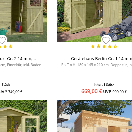
rt Gr. 2 14 mm,...
Gerätehaus Berlin Gr. 1 14 mm,
 cm, Einzeltür, inkl. Boden
B x T x H: 180 x 145 x 210 cm, Doppeltür, i
1 Stück
Inhalt
1 Stück
669,00 €
UVP
UVP
749,00 €
999,00 €