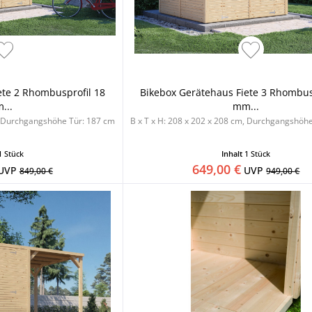
ete 2 Rhombusprofil 18
Bikebox Gerätehaus Fiete 3 Rhombus
...
mm...
m, Durchgangshöhe Tür: 187 cm
B x T x H: 208 x 202 x 208 cm, Durchgangshöh
1 Stück
Inhalt
1 Stück
649,00 €
UVP
UVP
849,00 €
949,00 €