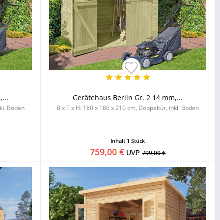
...
Gerätehaus Berlin Gr. 2 14 mm,...
nkl. Boden
B x T x H: 180 x 180 x 210 cm, Doppeltür, inkl. Boden
Inhalt
1 Stück
759,00 €
UVP
799,00 €