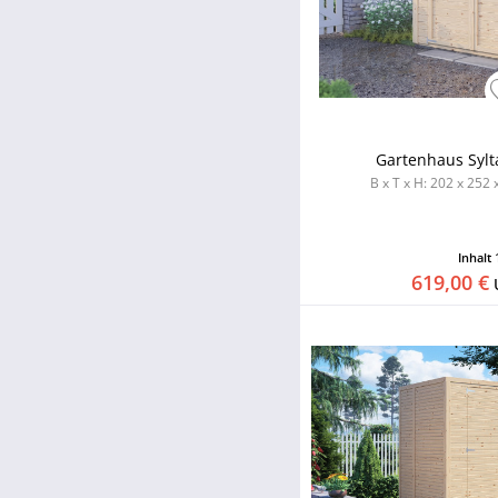
Gartenhaus Sylt
B x T x H: 202 x 252 
Inhalt
619,00 €