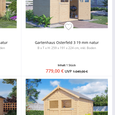
natur
Gartenhaus Osterfeld 3 19 mm natur
oden
B x T x H: 259 x 191 x 224 cm, inkl. Boden
Inhalt
1 Stück
779,00 €
UVP
1.049,00 €