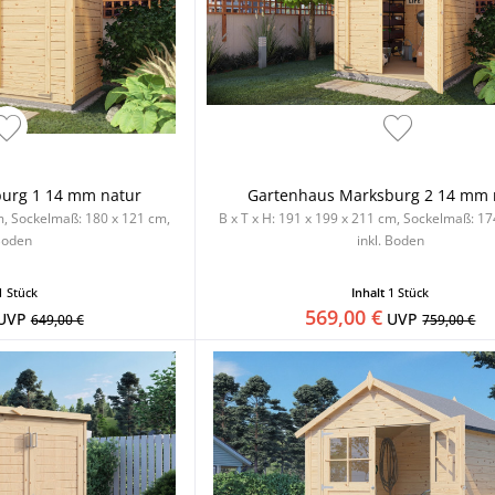
urg 1 14 mm natur
Gartenhaus Marksburg 2 14 mm 
cm, Sockelmaß: 180 x 121 cm,
B x T x H: 191 x 199 x 211 cm, Sockelmaß: 17
 Boden
inkl. Boden
1 Stück
Inhalt
1 Stück
569,00 €
UVP
UVP
649,00 €
759,00 €