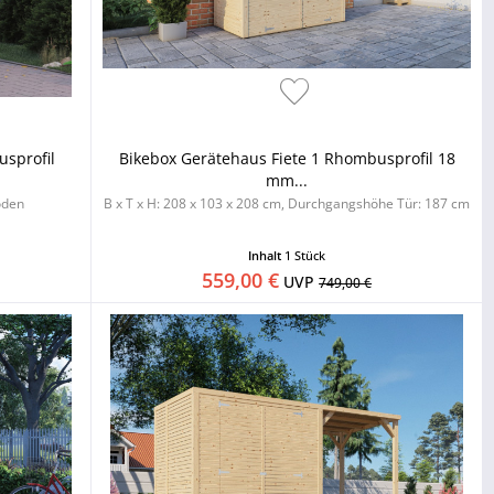
sprofil
Bikebox Gerätehaus Fiete 1 Rhombusprofil 18
mm...
oden
B x T x H: 208 x 103 x 208 cm, Durchgangshöhe Tür: 187 cm
Inhalt
1 Stück
559,00 €
UVP
749,00 €