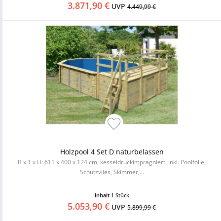
3.871,90 €
UVP
4.449,99 €
Holzpool 4 Set D naturbelassen
B x T x H: 611 x 400 x 124 cm, kesseldruckimprägniert, inkl. Poolfolie,
Schutzvlies, Skimmer,...
Inhalt
1 Stück
5.053,90 €
UVP
5.899,99 €