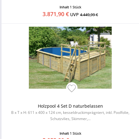
Inhalt
1 Stück
3.871,90 €
UVP
4.449,99 €
Holzpool 4 Set D naturbelassen
B x T x H: 611 x 400 x 124 cm, kesseldruckimprägniert, inkl. Poolfolie,
Schutzvlies, Skimmer,...
Inhalt
1 Stück