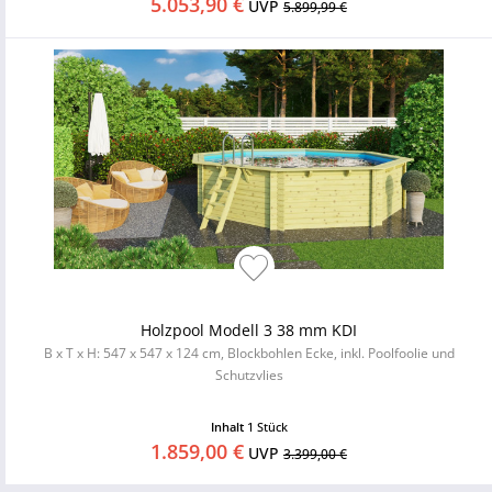
5.053,90 €
UVP
5.899,99 €
Holzpool Modell 3 38 mm KDI
B x T x H: 547 x 547 x 124 cm, Blockbohlen Ecke, inkl. Poolfoolie und
Schutzvlies
Inhalt
1 Stück
1.859,00 €
UVP
3.399,00 €