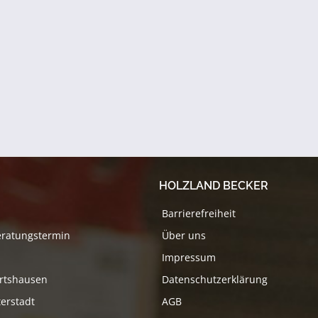
HOLZLAND BECKER
Barrierefreiheit
eratungstermin
Über uns
Impressum
rtshausen
Datenschutzerklärung
erstadt
AGB