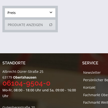
Preis
PRODUKTE ANZEIGEN
von
24,99 €
bis
69,99 €
STANDORTE
SERVICE
Albrecht-Dürer-Straße 25
Newsletter
63179
Obertshausen
Persönlicher B
06104-9504-0
Kontakt
Mo-Fr, 08:00 - 18:00 Uhr und Sa, 09:00 - 16:00
Fachmarkt Obe
Uhr
Fachmarkt Weit
Gutenbergstraße 20