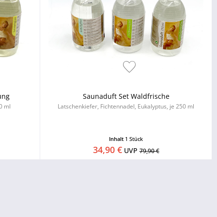
ung
Saunaduft Set Waldfrische
0 ml
Latschenkiefer, Fichtennadel, Eukalyptus, je 250 ml
Inhalt
1 Stück
34,90 €
UVP
79,90 €