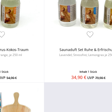
trus-Kokos-Traum
Saunaduft Set Ruhe & Erfrisch
range, je 250 ml
Lavendel; Stressfrei; Lemongras je 25
1 Stück
Inhalt
1 Stück
34,90 €
UVP
UVP
54,90 €
79,90 €