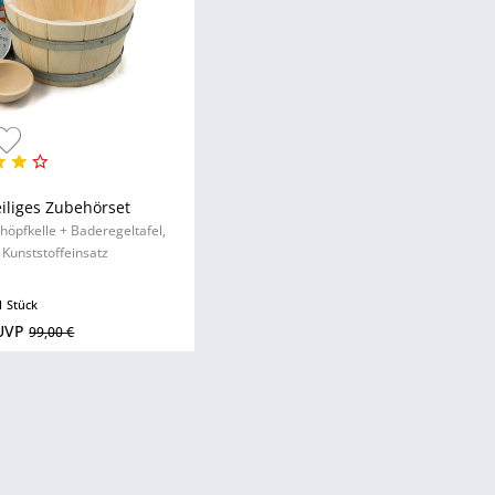
eiliges Zubehörset
öpfkelle + Baderegeltafel,
Kunststoffeinsatz
1 Stück
UVP
99,00 €