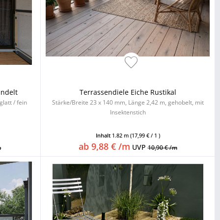
ndelt
Terrassendiele Eiche Rustikal
latt / fein
Stärke/Breite 23 x 140 mm, Länge 2,42 m, gehobelt, mit
Insektenstich
Inhalt
1.82 m
(17,99 € / 1 )
ab 9,88 € /m
UVP
m
10,90 € /m