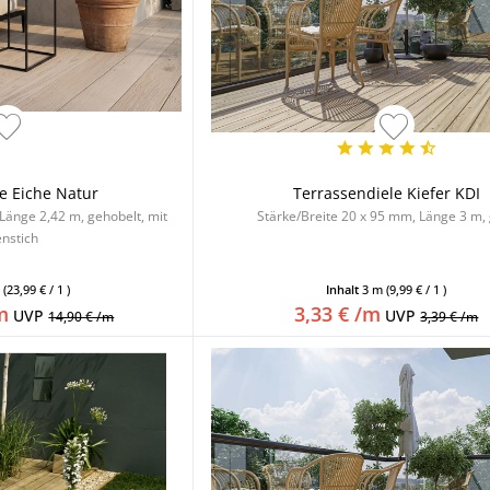
e Eiche Natur
Terrassendiele Kiefer KDI
Länge 2,42 m, gehobelt, mit
Stärke/Breite 20 x 95 mm, Länge 3 m, 
enstich
m
(23,99 € / 1 )
Inhalt
3 m
(9,99 € / 1 )
m
3,33 € /m
UVP
UVP
14,90 € /m
3,39 € /m