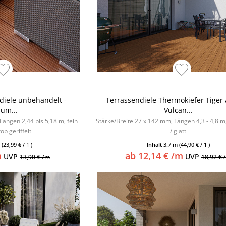
diele unbehandelt -
Terrassendiele Thermokiefer Tige
um...
Vulcan...
Längen 2,44 bis 5,18 m, fein
Stärke/Breite 27 x 142 mm, Längen 4,3 - 4,8 m, 
rob geriffelt
/ glatt
m
(23,99 € / 1 )
Inhalt
3.7 m
(44,90 € / 1 )
m
ab 12,14 € /m
UVP
UVP
13,90 € /m
18,92 € 