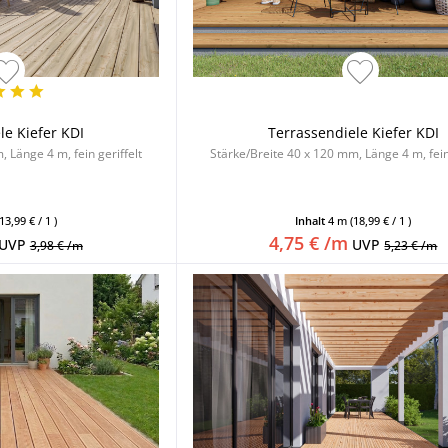
le Kiefer KDI
Terrassendiele Kiefer KDI
 Länge 4 m, fein geriffelt
Stärke/Breite 40 x 120 mm, Länge 4 m, fein 
(13,99 € / 1 )
Inhalt
4 m
(18,99 € / 1 )
4,75 € /m
UVP
UVP
3,98 € /m
5,23 € /m