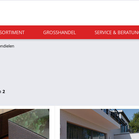
 SORTIMENT
GROSSHANDEL
SERVICE & BERATUN
endielen
n
2