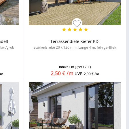
ndelt
Terrassendiele Kiefer KDI
latt/grob
Stärke/Breite 20 x 120 mm, Länge 4 m, fein geriffelt
Inhalt
4 m
(9,99 € / 1 )
2,50 € /m
UVP
/m
2,90 € /m