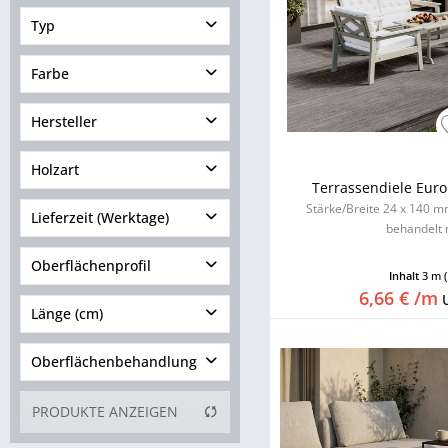
Bambus
Typ
Holz
Holz-Terrassendiele
Farbe
Nadelholz
Massivholzdiele naturbelassen
Tropenholz
Hersteller
Holzart
Terrassendiele Euro
Stärke/Breite 24 x 140 mm,
Lieferzeit (Werktage)
behandelt 
über 90
Oberflächenprofil
Inhalt
3 m
1 bis 3
6,66 € /m
Länge (cm)
4 bis 6
7 bis 10
Oberflächenbehandlung
10 bis 15
von
92,00
bis
488,00
25 bis 40
gehobelt
PRODUKTE ANZEIGEN
60 bis 90
kesseldruckimprägniert