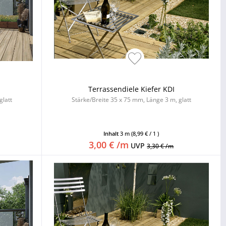
Terrassendiele Kiefer KDI
glatt
Stärke/Breite 35 x 75 mm, Länge 3 m, glatt
Inhalt
3 m
(8,99 € / 1 )
3,00 € /m
UVP
3,30 € /m