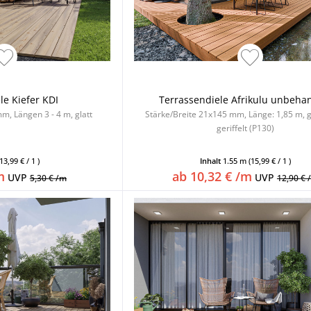
le Kiefer KDI
Terrassendiele Afrikulu unbeha
m, Längen 3 - 4 m, glatt
Stärke/Breite 21x145 mm, Länge: 1,85 m, g
geriffelt (P130)
(13,99 € / 1 )
Inhalt
1.55 m
(15,99 € / 1 )
m
ab 10,32 € /m
UVP
UVP
5,30 € /m
12,90 € 