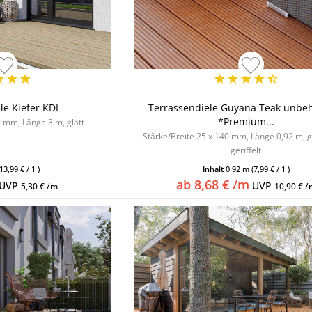
le Kiefer KDI
Terrassendiele Guyana Teak unbe
*Premium...
0 mm, Länge 3 m, glatt
Stärke/Breite 25 x 140 mm, Länge 0,92 m, gl
geriffelt
(13,99 € / 1 )
Inhalt
0.92 m
(7,99 € / 1 )
ab 8,68 € /m
UVP
UVP
5,30 € /m
10,90 € /