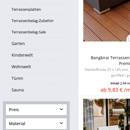
Terrassenplatten
Terrassenbelag-Zubehör
Terrassenbelag-Sale
Garten
Kinderwelt
Bangkirai Terrassen
Premi
Wohnwelt
Stärke/Breite 25 x 145 mm, 
geriffelt / g
Türen
Inhalt
2.44 
ab 9,83 € /
Sauna
Preis
Material
von
5,99 €
bis
74,99 €