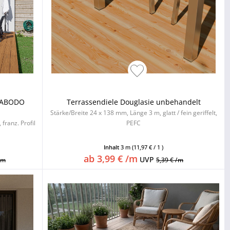
r ABODO
Terrassendiele Douglasie unbehandelt
Stärke/Breite 24 x 138 mm, Länge 3 m, glatt / fein geriffelt,
franz. Profil
PEFC
Inhalt
3 m
(11,97 € / 1 )
ab 3,99 € /m
UVP
/m
5,39 € /m