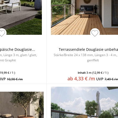
päische Douglasie...
Terrassendiele Douglasie unbeha
 Länge 3 m, glatt / glatt,
Stärke/Breite 24 x 138 mm, Längen 3 - 4 m, g
mit Graphit
geriffelt
(19,99 € / 1 )
Inhalt
3 m
(12,99 € / 1 )
ab 4,33 € /m
UVP
UVP
10,90 € /m
7,49 € /