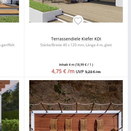
Terrassendiele Kiefer KDI
geriffelt
Stärke/Breite 40 x 120 mm, Länge 4 m, glatt
Inhalt
4 m
(18,99 € / 1 )
4,75 € /m
UVP
5,23 € /m