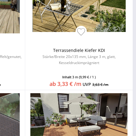
Terrassendiele Kiefer KDI
felt/genutet,
Stärke/Breite 20x135 mm, Länge 3 m, glatt,
Kesseldruckimprägniert
Inhalt
3 m
(9,99 € / 1 )
ab 3,33 € /m
UVP
m
3,63 € /m