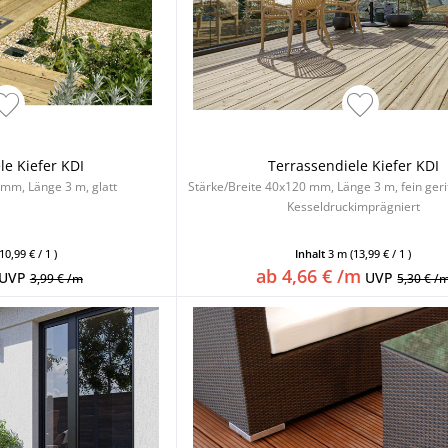
le Kiefer KDI
Terrassendiele Kiefer KDI
 mm, Länge 3 m, glatt
Stärke/Breite 40x120 mm, Länge 3 m, fein gerif
Kesseldruckimprägniert
(10,99 € / 1 )
Inhalt
3 m
(13,99 € / 1 )
ab 4,66 € /m
UVP
UVP
3,99 € /m
5,30 € /