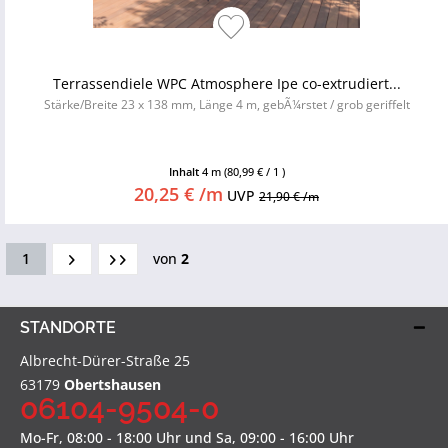
Terrassendiele WPC Atmosphere Ipe co-extrudiert...
Stärke/Breite 23 x 138 mm, Länge 4 m, gebÃ¼rstet / grob geriffelt
Inhalt
4 m
(80,99 € / 1 )
20,25 € /m
UVP
21,90 € /m
1
von
2
STANDORTE
Albrecht-Dürer-Straße 25
63179
Obertshausen
06104-9504-0
Mo-Fr, 08:00 - 18:00 Uhr und Sa, 09:00 - 16:00 Uhr