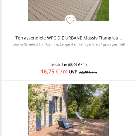
Terrassendiele WPC DIE URBANE Massiv Titangrau...
Stärke/Breite 21 x 162 mm, Länge 4 m, fein geriffelt / grob geriffelt
Inhalt
4 m
(66,99 € / 1 )
16,75 € /m
UVP
32,90 € /m