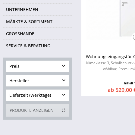
UNTERNEHMEN
MÄRKTE & SORTIMENT
GROSSHANDEL
SERVICE & BERATUNG
Wohnungseingangstür C
Klimaklasse 3, Schallschutzk
Preis
wählbar, Premiumk
Hersteller
Inhalt
von
359,00 €
bis
559,00 €
ab 529,00 
Lieferzeit (Werktage)
4 bis 6
PRODUKTE ANZEIGEN
10 bis 15