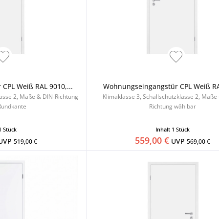
CPL Weiß RAL 9010,...
Wohnungseingangstür CPL Weiß R
lasse 2, Maße & DIN-Richtung
Klimaklasse 3, Schallschutzklasse 2, Maße
Rundkante
Richtung wählbar
1 Stück
Inhalt
1 Stück
559,00 €
UVP
UVP
519,00 €
569,00 €