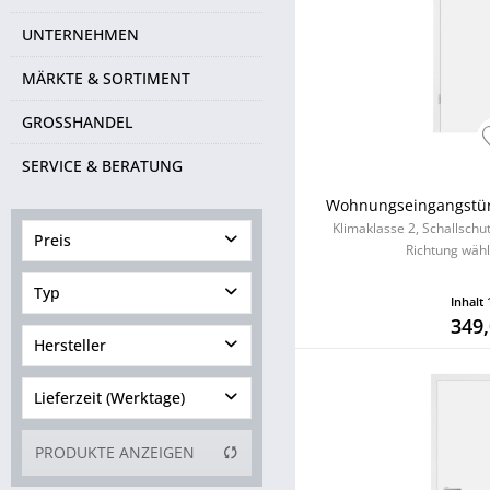
UNTERNEHMEN
MÄRKTE & SORTIMENT
GROSSHANDEL
SERVICE & BERATUNG
Wohnungseingangstür 
Klimaklasse 2, Schallschu
Preis
Richtung wähl
Typ
Inhalt
von
240,90 €
bis
639,00 €
349,
Wohnungstür CPL
Hersteller
Wohnungstür Weißlack
Lieferzeit (Werktage)
über 90
PRODUKTE ANZEIGEN
4 bis 6