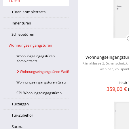
Türen
Türen Komplettsets
Innentüren
Schiebetüren
Wohnungseingangstüren
Wohnungseingagstüren
Wohnungseingangstür 
Komplettsets
Klimaklasse 2, Schallschutzk
wählbar, Vollspan
Wohnungseingangstüren Weiß
Wohnungseingangstüren Grau
Inhalt
359,00 €
CPL Wohnungseingagstüren
Türzargen
Tür-Zubehör
Sauna