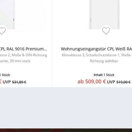
PL RAL 9016 Premium...
Wohnungseingangstür CPL Weiß RAL
lasse 2, Maße & DIN-Richtung
Klimaklasse 3, Schallschutzklasse 1, Maße
ante, 39 mm stark
Richtung wählbar
1 Stück
Inhalt
1 Stück
€
ab 509,00 €
UVP
UVP
531,89 €
519,00 €