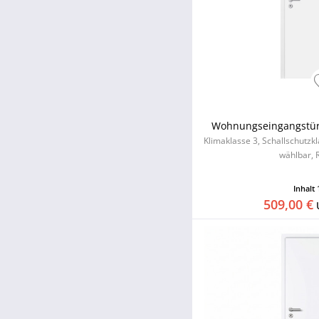
10 bis 15
Wohnungseingangstür 
Klimaklasse 3, Schallschutzk
wählbar, 
Inhalt
509,00 €