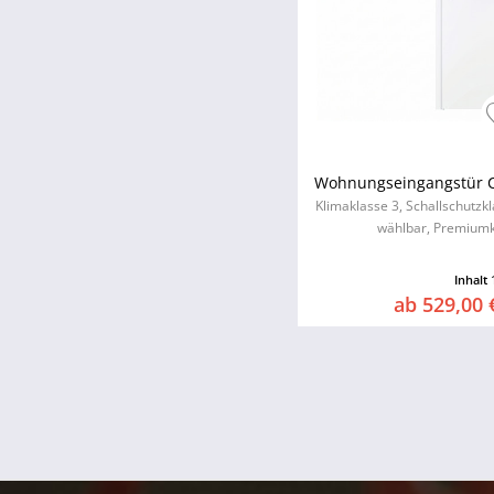
Wohnungseingangstür C
Klimaklasse 3, Schallschutzk
wählbar, Premiumk
Inhalt
ab 529,00 