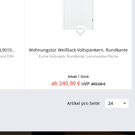
9010...
Wohnungstür Weißlack Vollspankern, Rundkante
 und DIN-
Esche Holzoptik, Rundkante, Laminatoberfläche
Inhalt
1 Stück
ab 240,90 €
UVP
459,90 €
Artikel pro Seite: