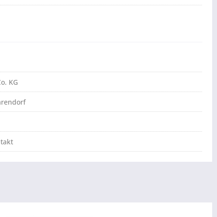
o. KG
arendorf
takt