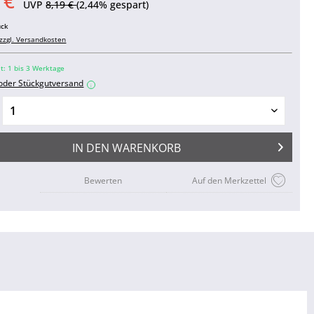
 €
UVP
8,19 €
(2,44% gespart)
ück
zzgl. Versandkosten
it: 1 bis 3 Werktage
 oder Stückgutversand
i
IN DEN
WARENKORB
Bewerten
Auf den Merkzettel