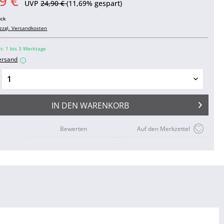
9 €
UVP
24,90 €
(11,69% gespart)
ück
zzgl. Versandkosten
it: 1 bis 3 Werktage
ersand
i
IN DEN
WARENKORB
Bewerten
Auf den Merkzettel