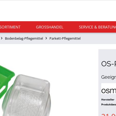
 SORTIMENT
GROSSHANDEL
SERVICE & BERATUN
Bodenbelag-Pflegemittel
Parkett-Pflegemittel
OS-R
Geeign
Hersteller
Produktbe