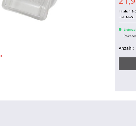
21,9
Inhalt:
1 St
inkl. MwSt.
Lieferze
Paketv
Anzahl: