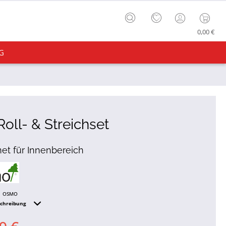
0,00 €
G
oll- & Streichset
et für Innenbereich
OSMO
schreibung