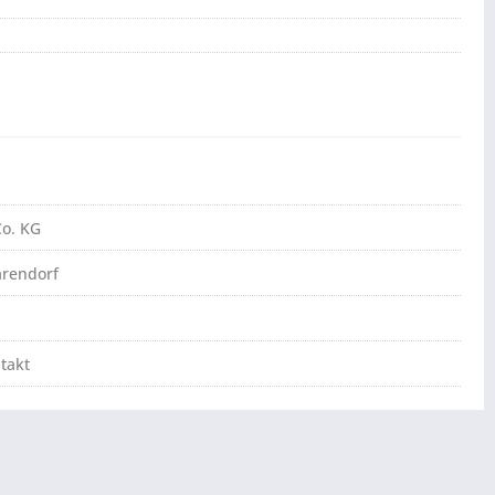
o. KG
arendorf
takt