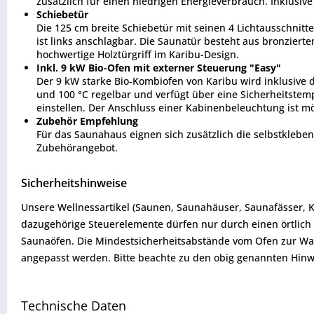
zusätzlich für einen niedrigen Energieverbrauch. Inklusiv
Schiebetür
Die 125 cm breite Schiebetür mit seinen 4 Lichtausschnitte
ist links anschlagbar. Die Saunatür besteht aus bronzier
hochwertige Holztürgriff im Karibu-Design.
Inkl. 9 kW Bio-Ofen mit externer Steuerung "Easy"
Der 9 kW starke Bio-Kombiofen von Karibu wird inklusive d
und 100 °C regelbar und verfügt über eine Sicherheitstempe
einstellen. Der Anschluss einer Kabinenbeleuchtung ist m
Zubehör Empfehlung
Für das Saunahaus eignen sich zusätzlich die selbstklebe
Zubehörangebot.
Sicherheitshinweise
Unsere Wellnessartikel (Saunen, Saunahäuser, Saunafässer, 
dazugehörige Steuerelemente dürfen nur durch einen örtlich 
Saunaöfen. Die Mindestsicherheitsabstände vom Ofen zur W
angepasst werden. Bitte beachte zu den obig genannten Hinw
Technische Daten