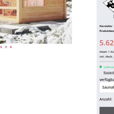
Hersteller
Produktbe
5.62
Inhalt:
1 St
inkl. MwSt.
Lieferze
Kosten
verfügba
Anzahl: