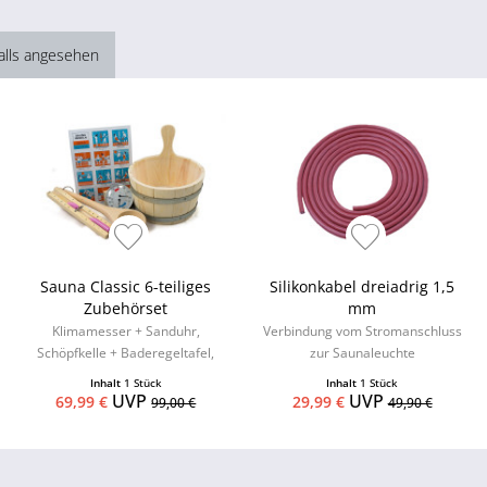
alls angesehen
Sauna Classic 6-teiliges
Silikonkabel dreiadrig 1,5
Zubehörset
mm
Klimamesser + Sanduhr,
Verbindung vom Stromanschluss
Schöpfkelle + Baderegeltafel,
zur Saunaleuchte
Aufgusseimer mit
Inhalt
1 Stück
Inhalt
1 Stück
Kunststoffeinsatz
UVP
UVP
69,99 €
29,99 €
99,00 €
49,90 €