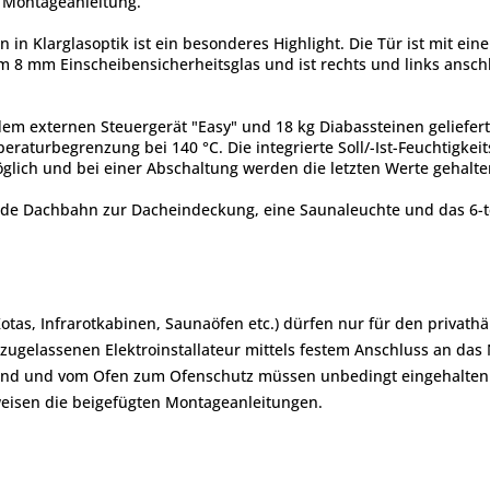
e Montageanleitung.
n in Klarglasoptik ist ein besonderes Highlight. Die Tür ist mit ei
tem 8 mm Einscheibensicherheitsglas und ist rechts und links an
em externen Steuergerät "Easy" und 18 kg Diabassteinen geliefert.
raturbegrenzung bei 140 °C. Die integrierte Soll/-Ist-Feuchtigkei
öglich und bei einer Abschaltung werden die letzten Werte gehalte
nde Dachbahn zur Dacheindeckung, eine Saunaleuchte und das 6-te
Kotas, Infrarotkabinen, Saunaöfen etc.) dürfen nur für den priva
zugelassenen Elektroinstallateur mittels festem Anschluss an das
and und vom Ofen zum Ofenschutz müssen unbedingt eingehalten
eisen die beigefügten Montageanleitungen.