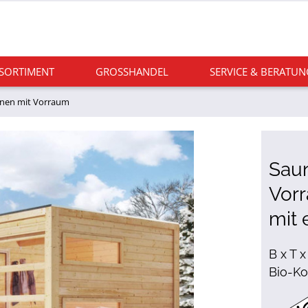
 SORTIMENT
GROSSHANDEL
SERVICE & BERATUN
nen mit Vorraum
Sau
Vorr
mit 
B x T x
Bio-Ko