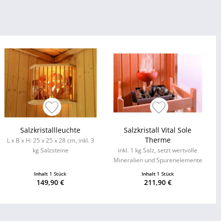
Salzkristallleuchte
Salzkristall Vital Sole
Therme
L x B x H: 25 x 25 x 28 cm, inkl. 3
kg Salzsteine
inkl. 1 kg Salz, setzt wertvolle
Mineralien und Spurenelemente
frei
Inhalt
1 Stück
Inhalt
1 Stück
149,90 €
211,90 €