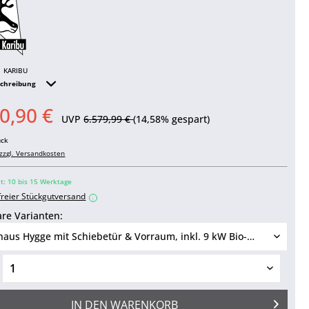
KARIBU
schreibung
0,90 €
UVP
6.579,99 €
(14,58% gespart)
ück
zzgl. Versandkosten
it: 10 bis 15 Werktage
freier Stückgutversand
i
re Varianten:
IN DEN
WARENKORB