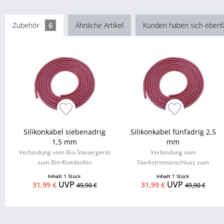
Zubehör
6
Ähnliche Artikel
Kunden haben sich ebenf
Silikonkabel siebenadrig
Silikonkabel fünfadrig 2,5
1,5 mm
mm
Verbindung vom Bio-Steuergerät
Verbindung vom
zum Bio-Kombiofen
Starkstromanschluss zum
Steuergerät
Inhalt
1 Stück
Inhalt
1 Stück
UVP
UVP
31,99 €
31,99 €
49,90 €
49,90 €