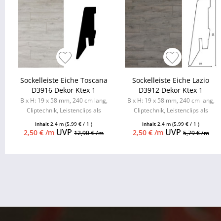
Sockelleiste Eiche Toscana
Sockelleiste Eiche Lazio
D3916 Dekor Ktex 1
D3912 Dekor Ktex 1
B x H: 19 x 58 mm, 240 cm lang,
B x H: 19 x 58 mm, 240 cm lang,
Cliptechnik, Leistenclips als
Cliptechnik, Leistenclips als
Zubehör erhältlich
Zubehör erhältlich
Inhalt
2.4 m
(5,99 € / 1 )
Inhalt
2.4 m
(5,99 € / 1 )
UVP
UVP
2,50 € /m
2,50 € /m
12,90 € /m
5,79 € /m