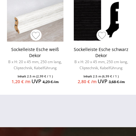
Sockelleiste Esche weiß
Sockelleiste Esche schwarz
Dekor
Dekor
B x H: 20 x 45 mm, 250 cm lang,
B x H: 20 x 45 mm, 250 cm lang,
Cliptechnik, Kabelführung
Cliptechnik, Kabelführung
möglich, Leistenclips als
möglich, Leistenclips als
Inhalt
2.5 m
(2,99 € / 1 )
Inhalt
2.5 m
(6,99 € / 1 )
Zubehör...
Zubehör...
UVP
UVP
1,20 € /m
2,80 € /m
4,29 € /m
3,68 € /m