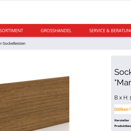
 SORTIMENT
GROSSHANDEL
SERVICE & BERATUN
r-Sockelleisten
Sock
"Mar
B x H:
Hersteller
Produktbe