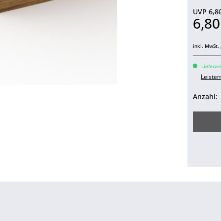
UVP
6,8
6,8
inkl. MwSt.
Lieferze
Leiste
Anzahl: