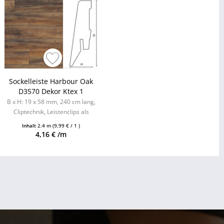
Sockelleiste Harbour Oak
D3570 Dekor Ktex 1
B x H: 19 x 58 mm, 240 cm lang,
Cliptechnik, Leistenclips als
Zubehör erhältlich
Inhalt
2.4 m
(9,99 € / 1 )
4,16 € /m