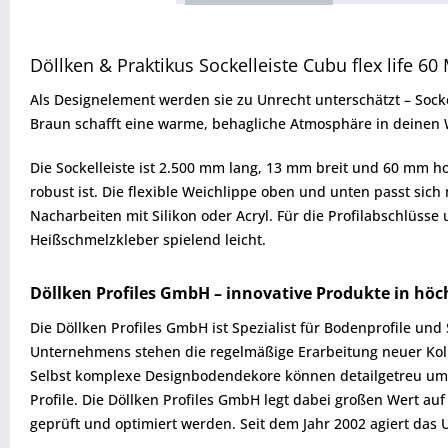
Döllken & Praktikus Sockelleiste Cubu flex life 60
Als Designelement werden sie zu Unrecht unterschätzt – Sock
Braun schafft eine warme, behagliche Atmosphäre in deine
Die Sockelleiste ist 2.500 mm lang, 13 mm breit und 60 mm h
robust ist. Die flexible Weichlippe oben und unten passt s
Nacharbeiten mit Silikon oder Acryl. Für die Profilabschlüss
Heißschmelzkleber spielend leicht.
Döllken Profiles GmbH – innovative Produkte in höc
Die Döllken Profiles GmbH ist Spezialist für Bodenprofile un
Unternehmens stehen die regelmäßige Erarbeitung neuer Koll
Selbst komplexe Designbodendekore können detailgetreu umg
Profile. Die Döllken Profiles GmbH legt dabei großen Wert au
geprüft und optimiert werden. Seit dem Jahr 2002 agiert da