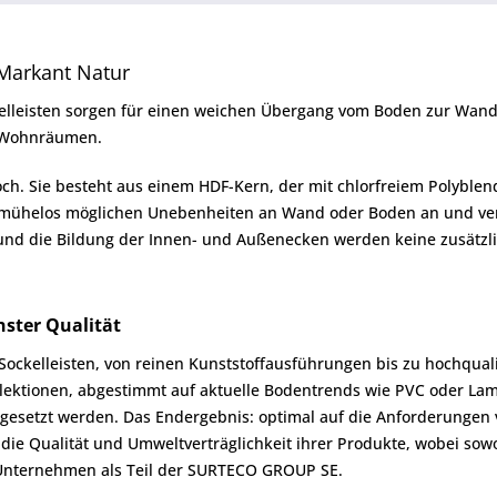
 Markant Natur
elleisten sorgen für einen weichen Übergang vom Boden zur Wand 
n Wohnräumen.
och. Sie besteht aus einem HDF-Kern, der mit chlorfreiem Polybl
ich mühelos möglichen Unebenheiten an Wand oder Boden an und ve
e und die Bildung der Innen- und Außenecken werden keine zusätzli
hster Qualität
d Sockelleisten, von reinen Kunststoffausführungen bis zu hochqual
ektionen, abgestimmt auf aktuelle Bodentrends wie PVC oder Lami
esetzt werden. Das Endergebnis: optimal auf die Anforderungen v
f die Qualität und Umweltverträglichkeit ihrer Produkte, wobei so
s Unternehmen als Teil der SURTECO GROUP SE.