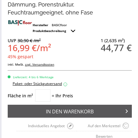
Dämmung, Porenstruktur,
Feuchtraumgeeignet, ohne Fase
Hersteller
BASICfloor
Produktbeschreibung
UVP
30,90 € /m²
1 (2,635 m²)
44,77 €
16,99 €/m²
45% gespart
inkl. MwSt.
zzgl. Versandkosten
Lieferzeit: 4 bis 6 Werktage
Paket- oder Stückgutversand
i
Fläche in m²
= Ihr Preis
IN DEN
WARENKORB
Individuelles Angebot
Auf den Merkzettel
Bewerten