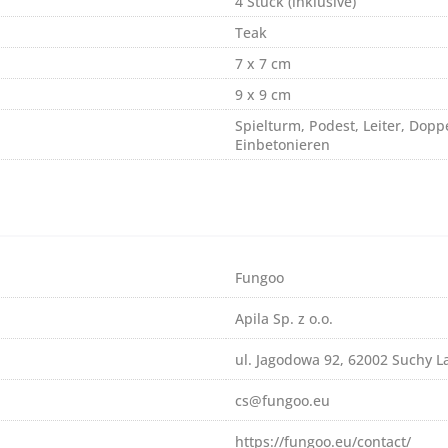
4 Stück (inklusive)
Teak
7 x 7 cm
9 x 9 cm
Spielturm, Podest, Leiter, Dop
Einbetonieren
Fungoo
Apila Sp. z o.o.
ul. Jagodowa 92, 62002 Suchy La
cs@fungoo.eu
https://fungoo.eu/contact/