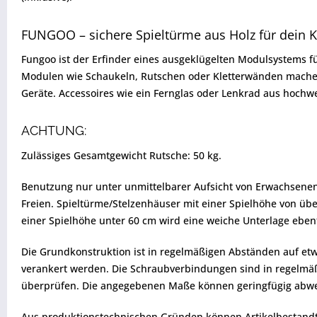
FUNGOO – sichere Spieltürme aus Holz für dein 
Fungoo ist der Erfinder eines ausgeklügelten Modulsystems f
Modulen wie Schaukeln, Rutschen oder Kletterwänden machen d
Geräte. Accessoires wie ein Fernglas oder Lenkrad aus hoch
ACHTUNG:
Zulässiges Gesamtgewicht Rutsche: 50 kg.
Benutzung nur unter unmittelbarer Aufsicht von Erwachsenen.
Freien. Spieltürme/Stelzenhäuser mit einer Spielhöhe von üb
einer Spielhöhe unter 60 cm wird eine weiche Unterlage eben
Die Grundkonstruktion ist in regelmäßigen Abständen auf etw
verankert werden. Die Schraubverbindungen sind in regelmäßig
überprüfen. Die angegebenen Maße können geringfügig abw
Aus produktionstechnischen Gründen können Artikelbestandtei