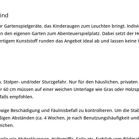
Kind
ür Gartenspielgeräte, das Kinderaugen zum Leuchten bringt. Indi
en eigenen Garten zum Abenteuerspielplatz. Dabei setzt der Hers
wertigem Kunststoff runden das Angebot ideal ab und lassen keine
 Stolper- und/oder Sturzgefahr. Nur für den häuslichen, privaten 
er 60 cm müssen auf einer weichen Unterlage wie Gras oder Holzs
falls empfohlen.
aige Beschädigung und Fäulnisbefall zu kontrollieren. Um die Stab
en Abständen (ca. 4 Wochen, je nach Benutzungshäufigkeit und Alt
eichen.
le wie Abdeckkappen, Haltegriffe, Seile etc. farblich vom Bildma