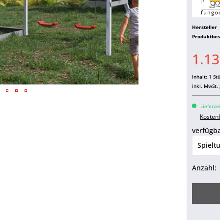
Hersteller
Produktbe
1.13
Inhalt:
1 St
inkl. MwSt.
Lieferze
Kosten
verfügba
Anzahl: