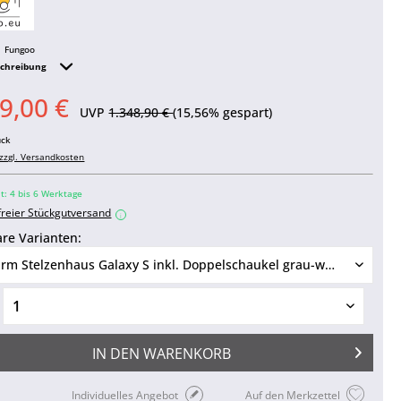
Fungoo
schreibung
9,00 €
UVP
1.348,90 €
(15,56% gespart)
ück
zzgl. Versandkosten
it: 4 bis 6 Werktage
freier Stückgutversand
i
re Varianten:
IN DEN
WARENKORB
Individuelles Angebot
Auf den Merkzettel