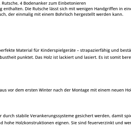
ze, Rutsche, 4 Bodenanker zum Einbetonieren
ng enthalten. Die Rutsche lässt sich mit wenigen Handgriffen in ei
uch, der einmalig mit einem Bohrloch hergestellt werden kann.
s perfekte Material für Kinderspielgeräte – strapazierfähig und best
theit punktet. Das Holz ist lackiert und lasiert. Es ist somit be
haus vor dem ersten Winter nach der Montage mit einem neuen Hol
 durch stabile Verankerungssysteme gesichert werden, damit spiel
 und hohe Holzkonstruktionen eignen. Sie sind feuerverzinkt und w