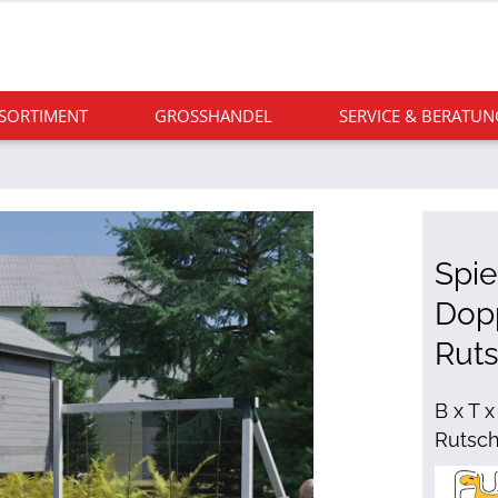
 SORTIMENT
GROSSHANDEL
SERVICE & BERATUN
Spie
Dopp
Rut
B x T 
Rutsche