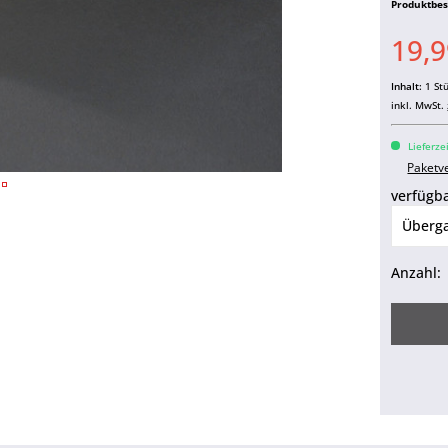
Produktbe
19,9
Inhalt:
1 St
inkl. MwSt.
Lieferze
Paketv
verfügba
Anzahl: