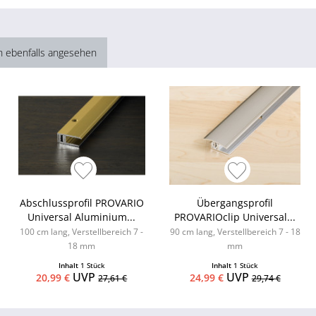
h ebenfalls angesehen
Abschlussprofil PROVARIO
Übergangsprofil
Universal Aluminium...
PROVARIOclip Universal...
100 cm lang, Verstellbereich 7 -
90 cm lang, Verstellbereich 7 - 18
18 mm
mm
Inhalt
1 Stück
Inhalt
1 Stück
UVP
UVP
20,99 €
24,99 €
27,61 €
29,74 €