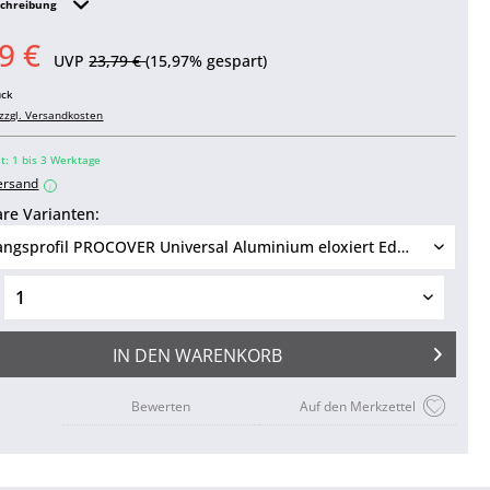
schreibung
9 €
UVP
23,79 €
(15,97% gespart)
ück
zzgl. Versandkosten
it: 1 bis 3 Werktage
ersand
i
re Varianten:
IN DEN
WARENKORB
Bewerten
Auf den Merkzettel