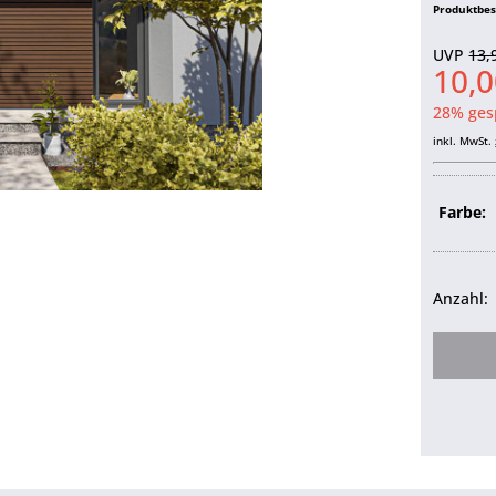
Produktbe
UVP
13,
10,
28% ges
inkl. MwSt.
Farbe:
Anzahl: