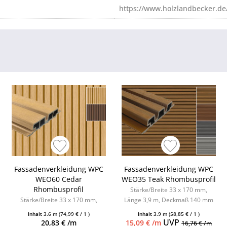
https://www.holzlandbecker.de
Fassadenverkleidung WPC
Fassadenverkleidung WPC
WEO60 Cedar
WEO35 Teak Rhombusprofil
Rhombusprofil
Stärke/Breite 33 x 170 mm,
Stärke/Breite 33 x 170 mm,
Länge 3,9 m, Deckmaß 140 mm
Länge 3,9 m, Deckmaß 140 mm
Inhalt
3.6 m
(74,99 € / 1 )
Inhalt
3.9 m
(58,85 € / 1 )
UVP
20,83 € /m
15,09 € /m
16,76 € /m