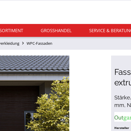
 SORTIMENT
GROSSHANDEL
SERVICE & BERATUN
erkleidung
WPC-Fassaden
Fas
extr
Stärke
mm, N
Hersteller