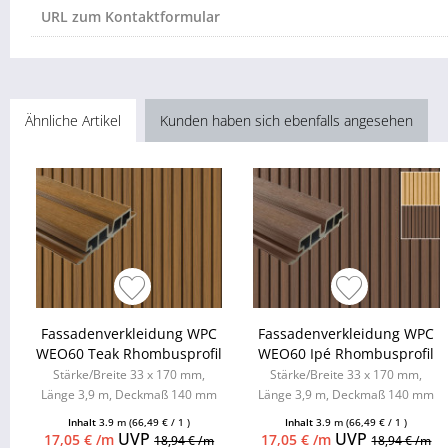
URL zum Kontaktformular
Ähnliche Artikel
Kunden haben sich ebenfalls angesehen
Fassadenverkleidung WPC
Fassadenverkleidung WPC
WEO60 Teak Rhombusprofil
WEO60 Ipé Rhombusprofil
Stärke/Breite 33 x 170 mm,
Stärke/Breite 33 x 170 mm,
Länge 3,9 m, Deckmaß 140 mm
Länge 3,9 m, Deckmaß 140 mm
Inhalt
3.9 m
(66,49 € / 1 )
Inhalt
3.9 m
(66,49 € / 1 )
UVP
UVP
17,05 € /m
17,05 € /m
18,94 € /m
18,94 € /m