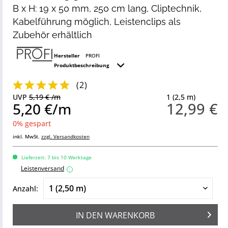
B x H: 19 x 50 mm, 250 cm lang, Cliptechnik,
Kabelführung möglich, Leistenclips als
Zubehör erhältlich
Hersteller
PROFI
Produktbeschreibung
(
2
)
UVP
5,19 € /m
1 (2,5 m)
12,99 €
5,20 €/m
0% gespart
inkl. MwSt.
zzgl. Versandkosten
Lieferzeit: 7 bis 10 Werktage
Leistenversand
i
Anzahl:
IN DEN
WARENKORB