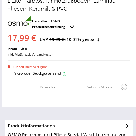
1 Liter, farblos, für Holzfußböden, Laminat,
Fliesen, Keramik & PVC
Hersteller
OSMO
Produktbeschreibung
17,99 €
UVP
19,99 €
(10,01% gespart)
Inhalt:
1 Liter
inkl. MwSt.
zzgl. Versandkosten
Zur Zeit nicht verfügbar
Paket- oder Stückgutversand
i
Bewerten
Auf den Merkzettel
Produktinformationen
OSMO Reinigung und Pflege Spezial-Wischkonzentrat zur