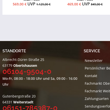
UVP
UVP
569,00 €
469,00 €
1.129,00 €
849,00 €
STANDORTE
SERVICE
Albrecht-Dürer-Straße 25
Newsletter
63179
Obertshausen
Persönlicher B
06104-9504-0
Kontakt
Mo-Fr, 08:00 - 18:00 Uhr und Sa, 09:00 - 16:00
Fachmarkt Obe
Uhr
Fachmarkt Weit
Gutenbergstraße 20
Zahlungsarten
64331
Weiterstadt
06151-785387-0
Sendungsverfo