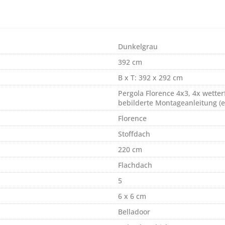
Dunkelgrau
392 cm
B x T: 392 x 292 cm
Pergola Florence 4x3, 4x wett
bebilderte Montageanleitung (e
Florence
Stoffdach
220 cm
Flachdach
5
6 x 6 cm
Belladoor