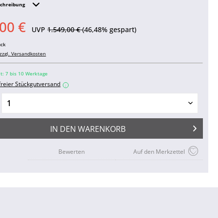
schreibung
00 €
UVP
1.549,00 €
(46,48% gespart)
ück
zzgl. Versandkosten
it: 7 bis 10 Werktage
freier Stückgutversand
i
IN DEN
WARENKORB
Bewerten
Auf den Merkzettel