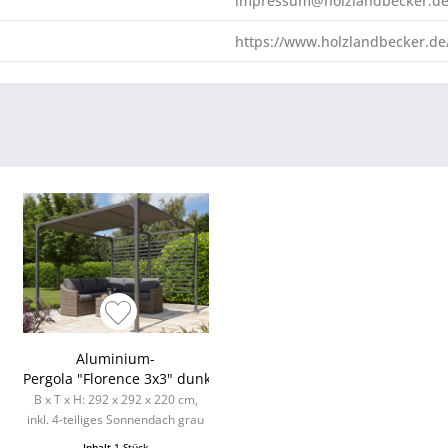
impressum@holzlandbecker.d
https://www.holzlandbecker.de
Aluminium-
rau
Pergola "Florence 3x3" dunkelgrau
B x T x H: 292 x 292 x 220 cm,
inkl. 4-teiliges Sonnendach grau
Inhalt
1 Stück