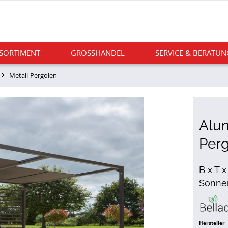
 SORTIMENT
GROSSHANDEL
SERVICE & BERATUN
Metall-Pergolen
Alu
Perg
B x T x
Sonne
Hersteller