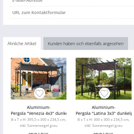
E-Mail-Adresse
URL zum Kontaktformular
Ähnliche Artikel
Kunden haben sich ebenfalls angesehen
Aluminium-
Aluminium-
Pergola "Venezia 4x3" dunkelgrau
Pergola "Latina 3x3" dunkelg
B x T x H: 395,5 x 300 x 234,5 cm,
B x T x H: 300 x 300 x 234,5 cm,
inkl. Sonnensegel grau
inkl. Sonnensegel grau
Inhalt
1 Stück
Inhalt
1 Stück