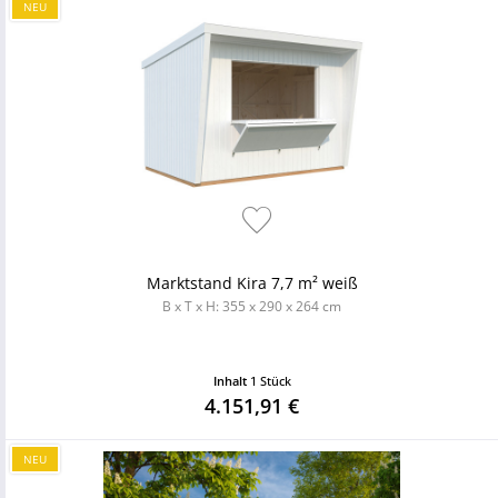
NEU
Marktstand Kira 7,7 m² weiß
B x T x H: 355 x 290 x 264 cm
Inhalt
1 Stück
4.151,91 €
NEU