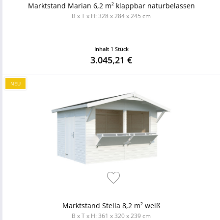
Marktstand Marian 6,2 m² klappbar naturbelassen
B x T x H: 328 x 284 x 245 cm
Inhalt
1 Stück
3.045,21 €
NEU
Marktstand Stella 8,2 m² weiß
B x T x H: 361 x 320 x 239 cm