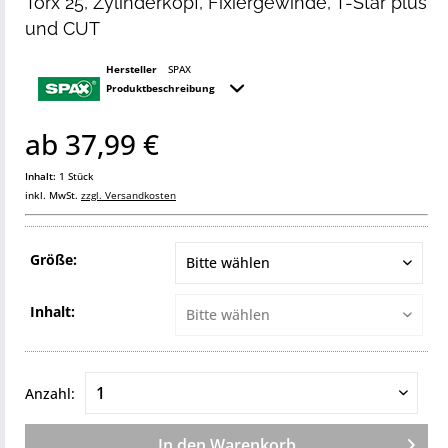
Torx 25, Zylinderkopf, Fixiergewinde, T-Star plus
und CUT
Hersteller
SPAX
Produktbeschreibung
ab 37,99 €
Inhalt:
1 Stück
inkl. MwSt.
zzgl. Versandkosten
Größe:
Inhalt:
Anzahl:
In den
Warenkorb