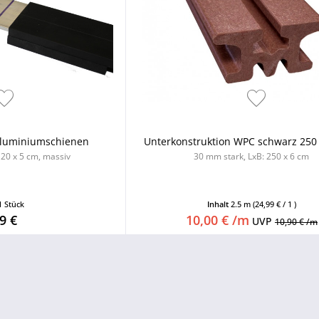
 Aluminiumschienen
Unterkonstruktion WPC schwarz 250 
 20 x 5 cm, massiv
30 mm stark, LxB: 250 x 6 cm
1 Stück
Inhalt
2.5 m
(24,99 € / 1 )
9 €
10,00 € /m
UVP
10,90 € /m