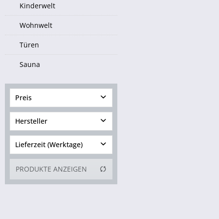
Kinderwelt
Wohnwelt
Türen
Sauna
Preis
Hersteller
von
3,99 €
bis
24,99 €
Lieferzeit (Werktage)
1 bis 3
PRODUKTE ANZEIGEN
4 bis 6