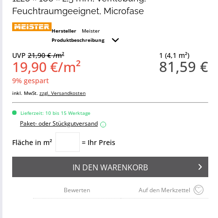
Feuchtraumgeeignet, Microfase
Hersteller
Meister
Produktbeschreibung
UVP
21,90 € /m²
1 (4,1 m²)
81,59 €
19,90 €/m²
9% gespart
inkl. MwSt.
zzgl. Versandkosten
Lieferzeit: 10 bis 15 Werktage
Paket- oder Stückgutversand
i
Fläche in m²
= Ihr Preis
IN DEN
WARENKORB
Bewerten
Auf den Merkzettel