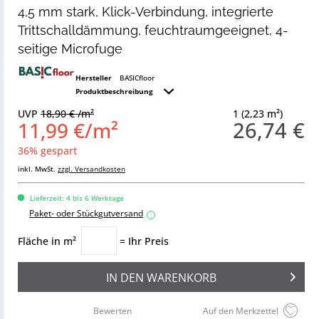
4,5 mm stark, Klick-Verbindung, integrierte
Trittschalldämmung, feuchtraumgeeignet, 4-
seitige Microfuge
Hersteller
BASICfloor
Produktbeschreibung
UVP
18,90 € /m²
1 (2,23 m²)
26,74 €
11,99 €/m²
36% gespart
inkl. MwSt.
zzgl. Versandkosten
Lieferzeit: 4 bis 6 Werktage
Paket- oder Stückgutversand
i
Fläche in m²
= Ihr Preis
IN DEN
WARENKORB
Bewerten
Auf den Merkzettel