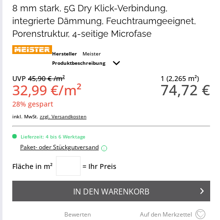
8 mm stark, 5G Dry Klick-Verbindung,
integrierte Dämmung, Feuchtraumgeeignet,
Porenstruktur, 4-seitige Microfase
Hersteller
Meister
Produktbeschreibung
UVP
45,90 € /m²
1 (2,265 m²)
74,72 €
32,99 €/m²
28% gespart
inkl. MwSt.
zzgl. Versandkosten
Lieferzeit: 4 bis 6 Werktage
Paket- oder Stückgutversand
i
Fläche in m²
= Ihr Preis
IN DEN
WARENKORB
Bewerten
Auf den Merkzettel