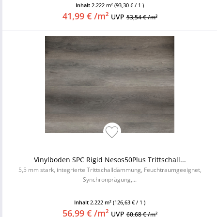
Inhalt
2.222 m²
(93,30 € / 1 )
41,99 € /m²
UVP
53,54 € /m²
Vinylboden SPC Rigid Nesos50Plus Trittschall...
5,5 mm stark, integrierte Trittschalldämmung, Feuchtraumgeeignet,
Synchronprägung,...
Inhalt
2.222 m²
(126,63 € / 1 )
56,99 € /m²
UVP
60,68 € /m²