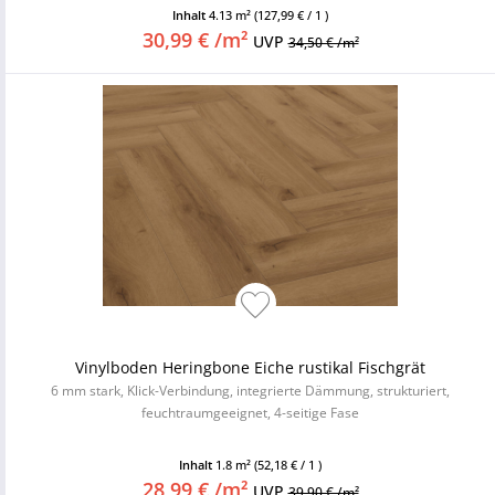
Inhalt
4.13 m²
(127,99 € / 1 )
30,99 € /m²
UVP
34,50 € /m²
Vinylboden Heringbone Eiche rustikal Fischgrät
6 mm stark, Klick-Verbindung, integrierte Dämmung, strukturiert,
feuchtraumgeeignet, 4-seitige Fase
Inhalt
1.8 m²
(52,18 € / 1 )
28,99 € /m²
UVP
39,90 € /m²