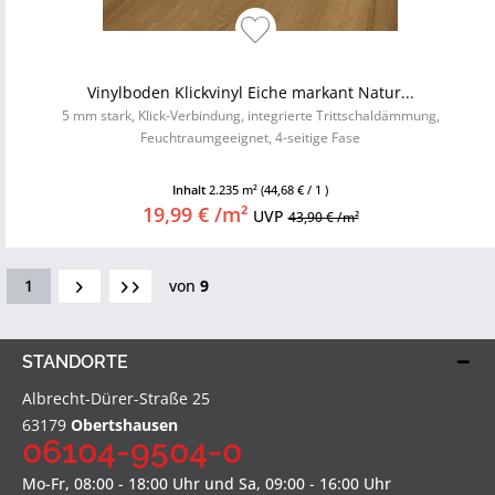
Vinylboden Klickvinyl Eiche markant Natur...
5 mm stark, Klick-Verbindung, integrierte Trittschaldämmung,
Feuchtraumgeeignet, 4-seitige Fase
Inhalt
2.235 m²
(44,68 € / 1 )
19,99 € /m²
UVP
43,90 € /m²
1
von
9
STANDORTE
Albrecht-Dürer-Straße 25
63179
Obertshausen
06104-9504-0
Mo-Fr, 08:00 - 18:00 Uhr und Sa, 09:00 - 16:00 Uhr