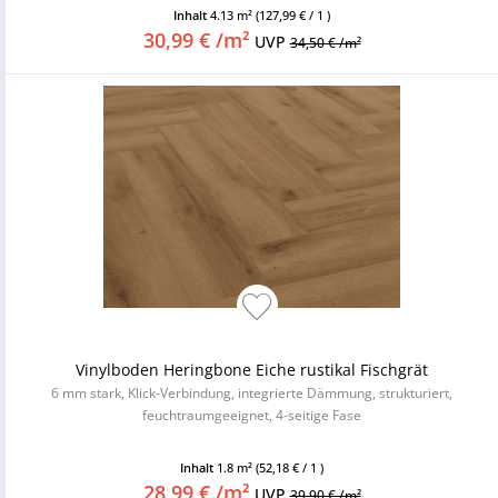
Inhalt
4.13 m²
(127,99 € / 1 )
30,99 € /m²
UVP
34,50 € /m²
Vinylboden Heringbone Eiche rustikal Fischgrät
6 mm stark, Klick-Verbindung, integrierte Dämmung, strukturiert,
feuchtraumgeeignet, 4-seitige Fase
Inhalt
1.8 m²
(52,18 € / 1 )
28,99 € /m²
UVP
39,90 € /m²