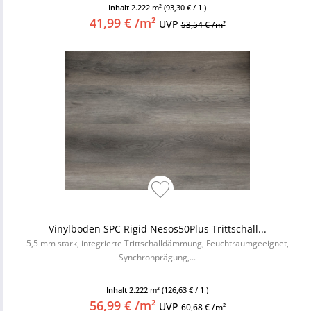
Inhalt
2.222 m²
(93,30 € / 1 )
41,99 € /m²
UVP
53,54 € /m²
Vinylboden SPC Rigid Nesos50Plus Trittschall...
5,5 mm stark, integrierte Trittschalldämmung, Feuchtraumgeeignet,
Synchronprägung,...
Inhalt
2.222 m²
(126,63 € / 1 )
56,99 € /m²
UVP
60,68 € /m²