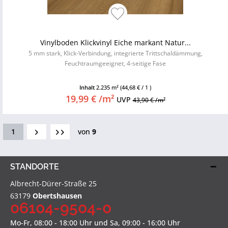
Vinylboden Klickvinyl Eiche markant Natur...
5 mm stark, Klick-Verbindung, integrierte Trittschaldämmung,
Feuchtraumgeeignet, 4-seitige Fase
Inhalt
2.235 m²
(44,68 € / 1 )
19,99 € /m²
UVP
43,90 € /m²
1
von
9
STANDORTE
Albrecht-Dürer-Straße 25
63179
Obertshausen
06104-9504-0
Mo-Fr, 08:00 - 18:00 Uhr und Sa, 09:00 - 16:00 Uhr