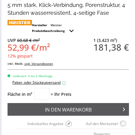
5 mm stark, Klick-Verbindung, Porenstruktur, 4
Stunden wasserresistent, 4-seitige Fase
Hersteller
Meister
Produktbeschreibung
UVP
60,68 € /m²
1 (3,423 m²)
181,38 €
52,99 €/m²
12% gespart
inkl. MwSt.
zzgl. Versandkosten
Lieferzeit: 4 bis 6 Werktage
Paket- oder Stückgutversand
i
Fläche in m²
= Ihr Preis
IN DEN
WARENKORB
Individuelles Angebot
Auf den Merkzettel
Bewerten