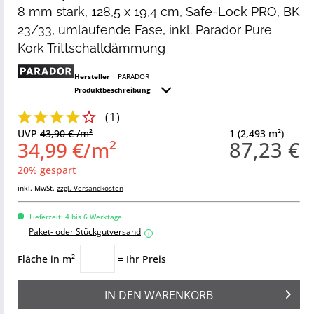
8 mm stark, 128,5 x 19,4 cm, Safe-Lock PRO, BK
23/33, umlaufende Fase, inkl. Parador Pure
Kork Trittschalldämmung
Hersteller
PARADOR
Produktbeschreibung
(
1
)
UVP
43,90 € /m²
1 (2,493 m²)
87,23 €
34,99 €/m²
20% gespart
inkl. MwSt.
zzgl. Versandkosten
Lieferzeit: 4 bis 6 Werktage
Paket- oder Stückgutversand
i
Fläche in m²
= Ihr Preis
IN DEN
WARENKORB