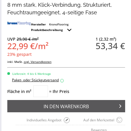
8 mm stark, Klick-Verbindung, Strukturiert,
Feuchtraumgeeignet, 4-seitige Fase
Hersteller
KronoFlooring
Produktbeschreibung
UVP
29,90 € /m²
1 (2,32 m²)
53,34 €
22,99 €/m²
23% gespart
inkl. MwSt.
zzgl. Versandkosten
Lieferzeit: 4 bis 6 Werktage
Paket- oder Stückgutversand
i
Fläche in m²
= Ihr Preis
IN DEN
WARENKORB
Individuelles Angebot
Auf den Merkzettel
Bewerten