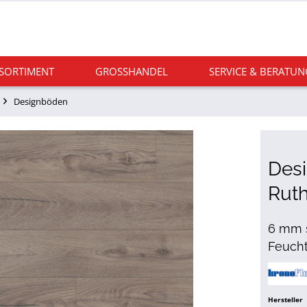
 SORTIMENT
GROSSHANDEL
SERVICE & BERATUN
Designböden
Des
Rut
6 mm s
Feucht
Hersteller