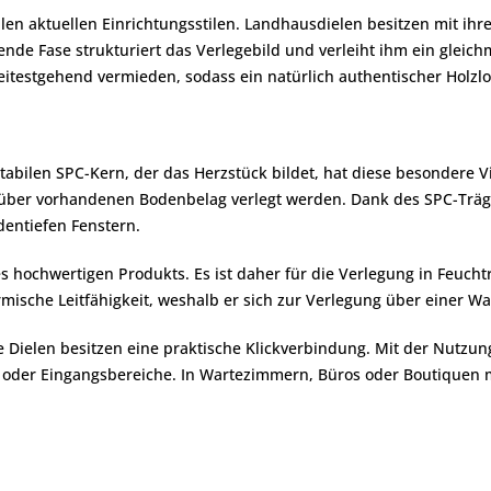
len aktuellen Einrichtungsstilen. Landhausdielen besitzen mit ihre
fende Fase strukturiert das Verlegebild und verleiht ihm ein glei
testgehend vermieden, sodass ein natürlich authentischer Holzlo
tabilen SPC-Kern, der das Herzstück bildet, hat diese besondere Vi
über vorhandenen Bodenbelag verlegt werden. Dank des SPC-Träger
entiefen Fenstern.
s hochwertigen Produkts. Es ist daher für die Verlegung in Feuch
sche Leitfähigkeit, weshalb er sich zur Verlegung über einer 
Dielen besitzen eine praktische Klickverbindung. Mit der Nutzungs
e oder Eingangsbereiche. In Wartezimmern, Büros oder Boutiquen 