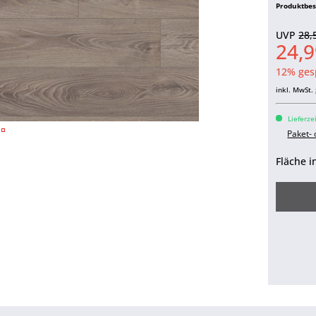
Produktbe
UVP
28,
24,9
12% ges
inkl. MwSt.
Lieferze
Paket-
Fläche i