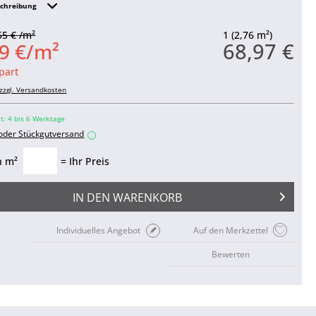
schreibung
55 € /m²
1 (2,76 m²)
68,97 €
9 €/m²
part
zzgl. Versandkosten
it: 4 bis 6 Werktage
 oder Stückgutversand
i
n m²
= Ihr Preis
IN DEN
WARENKORB
Individuelles Angebot
Auf den Merkzettel
Bewerten