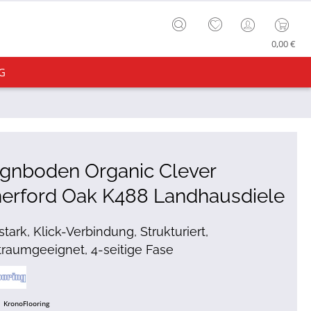
0,00 €
G
ignboden Organic Clever
herford Oak K488 Landhausdiele
tark, Klick-Verbindung, Strukturiert,
raumgeeignet, 4-seitige Fase
KronoFlooring