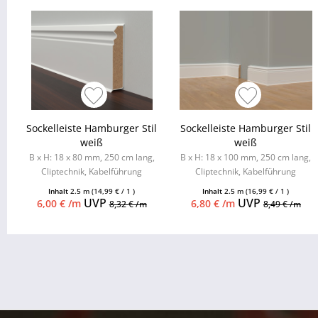
Sockelleiste Hamburger Stil
Sockelleiste Hamburger Stil
weiß
weiß
B x H: 18 x 80 mm, 250 cm lang,
B x H: 18 x 100 mm, 250 cm lang,
Cliptechnik, Kabelführung
Cliptechnik, Kabelführung
möglich, Leistenclips als
möglich, Leistenclips als
Inhalt
2.5 m
(14,99 € / 1 )
Inhalt
2.5 m
(16,99 € / 1 )
Zubehör...
Zubehör...
UVP
UVP
6,00 € /m
6,80 € /m
8,32 € /m
8,49 € /m