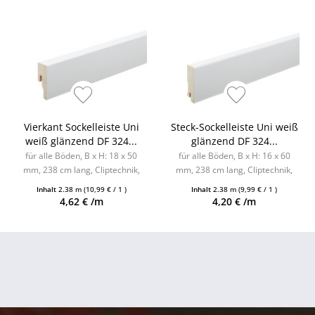
Vierkant Sockelleiste Uni
Steck-Sockelleiste Uni weiß
weiß glänzend DF 324...
glänzend DF 324...
für alle Böden, B x H: 18 x 50
für alle Böden, B x H: 16 x 60
mm, 238 cm lang, Cliptechnik,
mm, 238 cm lang, Cliptechnik,
Leistenclips als Zubehör
Leistenclips als Zubehör
Inhalt
2.38 m
(10,99 € / 1 )
Inhalt
2.38 m
(9,99 € / 1 )
erhältlich
erhältlich
4,62 € /m
4,20 € /m