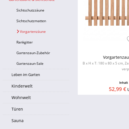
Sichtschutzzäune
Sichtschutzmatten
Vorgartenzäune
Rankgitter
Gartenzaun-Zubehör
Vorgartenza
B x H x T: 180 x 80 x 5 cm, 
Gartenzaun-Sale
verp
Leben im Garten
Inhalt
Kinderwelt
52,99 €
Wohnwelt
Türen
Sauna