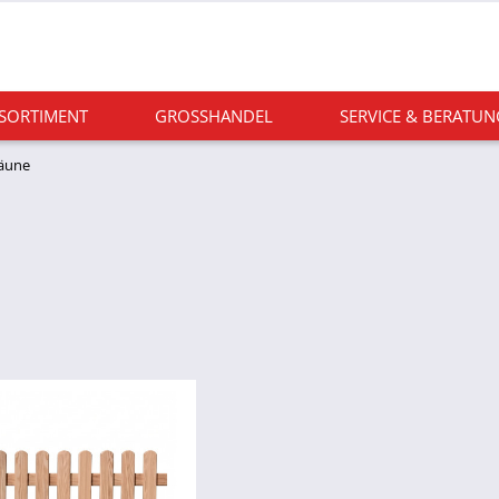
 SORTIMENT
GROSSHANDEL
SERVICE & BERATUN
äune