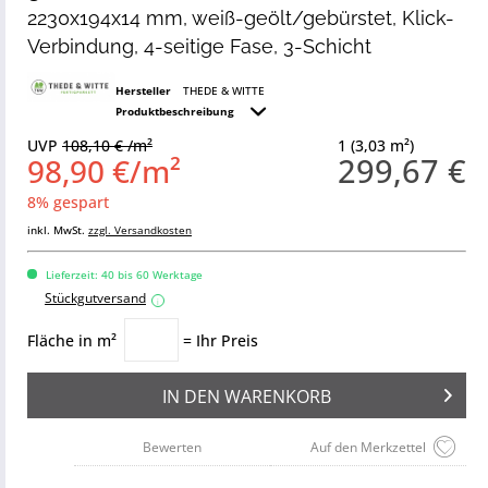
2230x194x14 mm, weiß-geölt/gebürstet, Klick-
Verbindung, 4-seitige Fase, 3-Schicht
Hersteller
THEDE & WITTE
Produktbeschreibung
UVP
108,10 € /m²
1 (3,03 m²)
299,67 €
98,90 €/m²
8% gespart
inkl. MwSt.
zzgl. Versandkosten
Lieferzeit: 40 bis 60 Werktage
Stückgutversand
i
Fläche in m²
= Ihr Preis
IN DEN
WARENKORB
Bewerten
Auf den Merkzettel